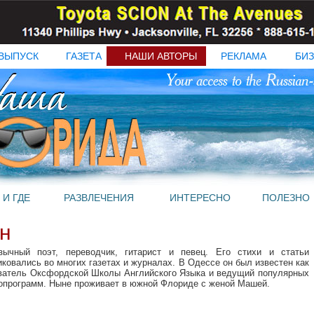
ВЫПУСК
ГАЗЕТА
НАШИ АВТОРЫ
РЕКЛАМА
БИЗ
 И ГДЕ
РАЗВЛЕЧЕНИЯ
ИНТЕРЕСНО
ПОЛЕЗНО
н
зычный поэт, переводчик, гитарист и певец. Его стихи и статьи
иковались во многих газетах и журналах. В Одессе он был известен как
ватель Оксфордской Школы Английского Языка и ведущий популярных
опрограмм. Ныне проживает в южной Флориде с женой Машей.