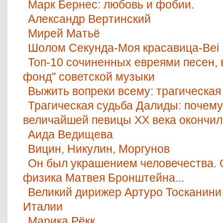
Марк Бернес: любовь и фобии.
Александр Вертинский
Мирей Матьё
Шолом Секунда-Моя красавица-Bei M
Топ-10 сочиненных евреями песен,
фонд" советской музыки
Выжить вопреки всему: трагическая
Трагическая судьба Далиды: почем
величайшей певицы ХХ века окончи
Аида Ведищева
Вицин, Никулин, Моргунов
Он был украшением человечества. 
физика Матвея Бронштейна...
Великий дирижер Артуро Тосканини
Италии
Марика Рёкк