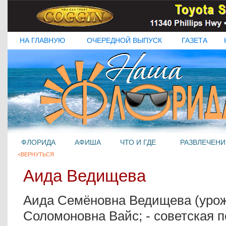
НА ГЛАВНУЮ
ОЧЕРЕДНОЙ ВЫПУСК
ГАЗЕТА
ФЛОРИДА
АФИША
ЧТО И ГДЕ
РАЗВЛЕЧЕНИ
<ВЕРНУТЬСЯ
Аида Ведищева
Аида Семёновна Ведищева (уро
Соломоновна Вайс; -
советская п