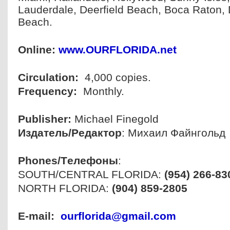
Lauderdale, Deerfield Beach,
Boca Raton, 
Beach
.
Online
:
www.OURFLORIDA.net
Circulation:
4,000 copies.
Frequency:
Monthly.
Publisher:
Michael Finegold
Издатель/Р
едактор
:
Михаил Файнгольд
Phones/Tелефоны
:
SOUTH/CENTRAL FLORIDA:
(954) 266-83
NORTH FLORIDA:
(904) 859-2805
E-mail
:
ourflorida@gmail.com