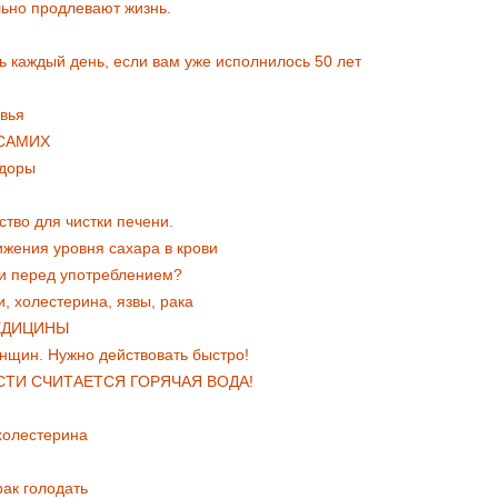
льно продлевают жизнь.
ть каждый день, если вам уже исполнилось 50 лет
овья
 САМИХ
идоры
ство для чистки печени.
ижeния уpовня caхapa в кpови
и пеpед употpеблением?
, холестерина, язвы, рака
ЕДИЦИНЫ
нщин. Нужно действовать быстро!
ТИ СЧИТАЕТСЯ ГОРЯЧАЯ ВОДА!
холестерина
рак голодать