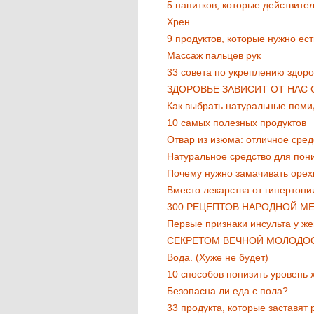
5 напитков, которые действите
Хрен
9 продуктов, которые нужно ес
Массаж пальцев рук
33 совета по укреплению здор
ЗДОРОВЬЕ ЗАВИСИТ ОТ НАС
Как выбрать натуральные пом
10 самых полезных продуктов
Oтвар из изюма: отличное сред
Нaтуpaльноe cpeдcтво для пон
Почему нужно замачивать оpех
Вместо лекарства от гипертонии
300 РЕЦЕПТОВ НАРОДНОЙ М
Первые признаки инсульта у же
СЕКРЕТОМ ВЕЧНОЙ МОЛОДОС
Вода. (Хуже не будет)
10 способов понизить уровень 
Безопасна ли еда с пола?
33 продукта, которые заставят 