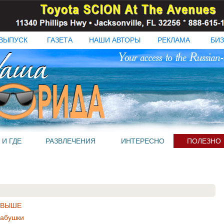
ВЫПУСК
ГАЗЕТА
НАШИ АВТОРЫ
РЕКЛАМА
БИЗ
 И ГДЕ
РАЗВЛЕЧЕНИЯ
ИНТЕРЕСНО
ПОЛЕЗНО
И ВЫШЕ
Бабушки