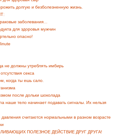
прожить долгую и безболезненную жизнь.
Т:
 раковые заболевания...
дукта для здоровья мужчин
ртельно опасно!
Minute
да не должны утреблять имбирь
отсутствия секса
м, когда ты ешь сало.
ганизма
измом после дольки шоколада
па наше тело начинает подавать сигналы. Их нельзя
о давления считаются нормальными в разном возрасте
ни
ИЛИВАЮЩИХ ПОЛЕЗНОЕ ДЕЙСТВИЕ ДРУГ ДРУГА!