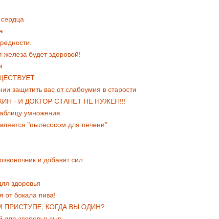
 сердца
а
редности.
 железа будет здоровой!
и
ЩЕСТВУЕТ
нии защитить вас от слабоумия в старости
ИН - И ДОКТОР СТАНЕТ НЕ НУЖЕН!!!
 таблицу умножения
является "пылесосом для печени"
позвоночник и добавят сил
для здоровья
я от бокала пива!
 ПРИСТУПЕ, КОГДА ВЫ ОДИН?
й для здоровья сыр