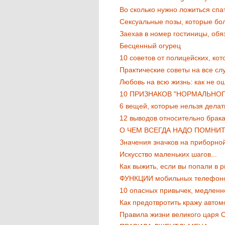
Во сколько нужно ложиться спа
Сексуальные позы, которые бо
Заехав в номер гостиницы, обяз
Бесценный огурец
10 советов от полицейских, кот
Практические советы на все сл
Любовь на всю жизнь: как не о
10 ПРИЗНАКОВ "НОРМАЛЬНО
6 вещей, которые нельзя делат
12 выводов относительно брак
О ЧЕМ ВСЕГДА НАДО ПОМНИ
Значения значков на приборно
Искусство маленьких шагов...
Как выжить, если вы попали в р
ФУНКЦИИ мобильных телефонов,
10 опасных привычек, медленн
Как предотвротить кражу автомо
Правила жизни великого царя С