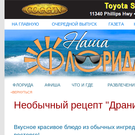
НА ГЛАВНУЮ
ОЧЕРЕДНОЙ ВЫПУСК
ГАЗЕТА
ФЛОРИДА
АФИША
ЧТО И ГДЕ
РАЗВЛЕЧЕНИ
<ВЕРНУТЬСЯ
Необычный рецепт "Драни
Вкусное красивое блюдо из обычных ингреди
восторге!