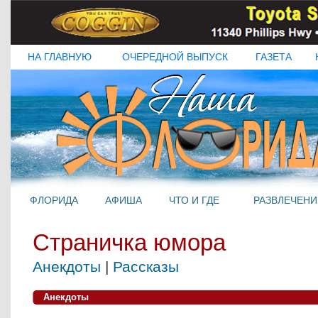
НА ГЛАВНУЮ
ОЧЕРЕДНОЙ ВЫПУСК
ГАЗЕТА
ФЛОРИДА
АФИША
ЧТО И ГДЕ
РАЗВЛЕЧЕНИ
Страничка юмора
Анекдоты
|
Рассказы
Анекдоты