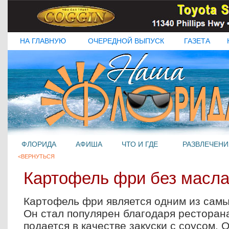
НА ГЛАВНУЮ
ОЧЕРЕДНОЙ ВЫПУСК
ГАЗЕТА
ФЛОРИДА
АФИША
ЧТО И ГДЕ
РАЗВЛЕЧЕНИ
<ВЕРНУТЬСЯ
Картофель фри без масл
Картофель фри является одним из сам
Он стал популярен благодаря ресторана
подается в качестве закуски с соусом. 