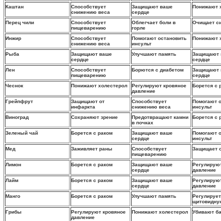
Каштан
Способствует
Защищают ваше
Понижают 
снижению веса
сердце
Перец чили
Способствует
Облегчает боли в
Очищает с
пищеварению
горле
Инжир
Способствует
Помогают остановить
Понижают 
снижению веса
инсульт
Рыба
Защищают ваше
Улучшают память
Защищают 
сердце
сердце
Лен
Способствует
Борются с диабетом
Защищают 
пищеварению
сердце
Чеснок
Понижают холестерол
Регулируют кровяное
Борется с 
давление
Грейпфрут
Защищают от
Способствует
Помогают 
инфаркта
снижению веса
инсульт
Виноград
Сохраняют зрение
Предотвращают камни
Борется с 
в почках
Зеленый чай
Борется с раком
Защищают ваше
Помогают 
сердце
инсульт
Мед
Заживляет раны
Способствует
Защищает о
пищеварению
Лимон
Борется с раком
Защищают ваше
Регулирую
сердце
давление
Лайм
Борется с раком
Защищают ваше
Регулирую
сердце
давление
Манго
Борется с раком
Улучшают память
Регулирует
щитовидну
Грибы
Регулируют кровяное
Понижают холестерол
Убивают б
давление