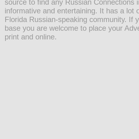
source to find any Russian Connections in
informative and entertaining. It has a lot o
Florida Russian-speaking community. If y
base you are welcome to place your Adver
print and online.