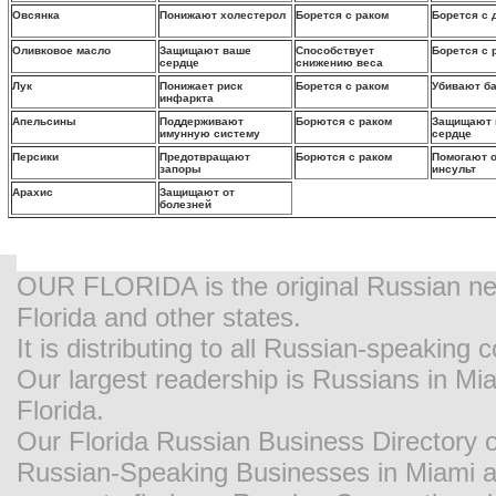
Овсянка
Понижают холестерол
Борется с раком
Борется с 
Оливковое масло
Защищают ваше
Способствует
Борется с 
сердце
снижению веса
Лук
Понижает риск
Борется с раком
Убивают б
инфаркта
Апельсины
Поддерживают
Борются с раком
Защищают 
имунную систему
сердце
Персики
Предотвращают
Борются с раком
Помогают 
запоры
инсульт
Арахис
Защищают от
болезней
OUR FLORIDA is the original Russian new
Florida and other states.
It is distributing to all Russian-speaking
Our largest readership is Russians in M
Florida.
Our Florida Russian Business Directory o
Russian-Speaking Businesses in Miami and