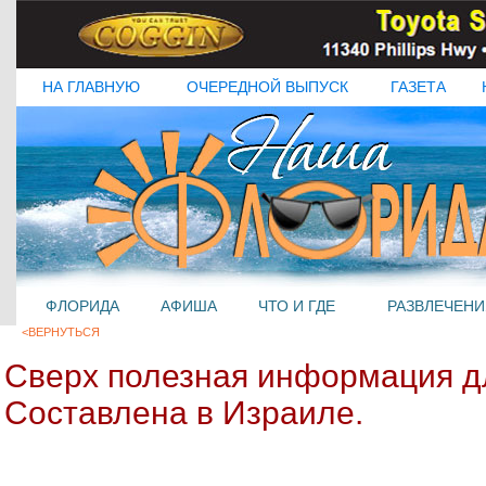
НА ГЛАВНУЮ
ОЧЕРЕДНОЙ ВЫПУСК
ГАЗЕТА
ФЛОРИДА
АФИША
ЧТО И ГДЕ
РАЗВЛЕЧЕНИ
<ВЕРНУТЬСЯ
Сверх полезная информация д
Составлена в Израиле.