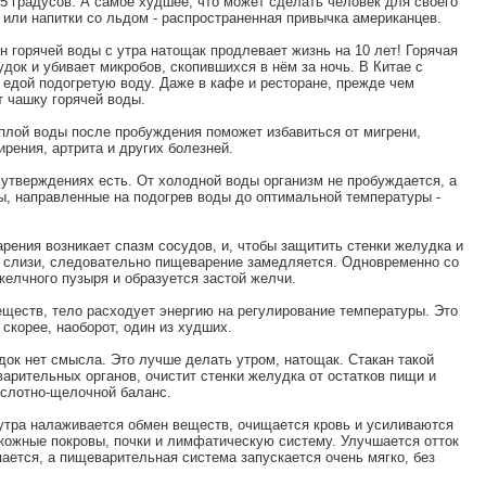
45 градусов. А самое худшее, что может сделать человек для своего
 или напитки со льдом - распространенная привычка американцев.
ан горячей воды с утра натощак продлевает жизнь на 10 лет! Горячая
удок и убивает микробов, скопившихся в нём за ночь. В Китае с
 едой подогретую воду. Даже в кафе и ресторане, прежде чем
т чашку горячей воды.
еплой воды после пробуждения поможет избавиться от мигрени,
рения, артрита и других болезней.
 утверждениях есть. От холодной воды организм не пробуждается, а
ы, направленные на подогрев воды до оптимальной температуры -
рения возникает спазм сосудов, и, чтобы защитить стенки желудка и
 слизи, следовательно пищеварение замедляется. Одновременно со
елчного пузыря и образуется застой желчи.
ществ, тело расходует энергию на регулирование температуры. Это
 скорее, наоборот, один из худших.
ок нет смысла. Это лучше делать утром, натощак. Стакан такой
арительных органов, очистит стенки желудка от остатков пищи и
ислотно-щелочной баланс.
 утра налаживается обмен веществ, очищается кровь и усиливаются
 кожные покровы, почки и лимфатическую систему. Улучшается отток
ается, а пищеварительная система запускается очень мягко, без