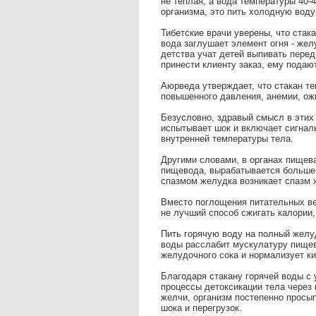
не теплая, а вода температуры 40-
организма, это пить холодную воду
Тибетские врачи уверены, что стак
вода заглушает элемент огня - жел
детства учат детей выпивать перед
принести клиенту заказ, ему подаю
Аюрведа утверждает, что стакан т
повышенного давления, анемии, ожи
Безусловно, здравый смысл в этих
испытывает шок и включает сигнал
внутренней температуры тела.
Другими словами, в органах пищева
пищевода, вырабатывается больше
спазмом желудка возникает спазм ж
Вместо поглощения питательных ве
не лучший способ сжигать калории,
Пить горячую воду на полный желуд
воды расслабит мускулатуру пищев
желудочного сока и нормализует к
Благодаря стакану горячей воды с
процессы детоксикации тела через
желчи, организм постепенно просып
шока и перегрузок.