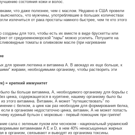
лучшению состояния кожи и волос.
ивками, что даже полезнее, чем с маслом. Недавно в США провели
о выяснилось, что мужчины, употреблявшие в больших количествах
огли излечиться от рака простаты намного быстрее, чем те кто этого
 созданы для того, чтобы есть их вместе в виде брускетты или
фект от средиземноморской "пары" можно усилить. Потушите на
 сливовидные томаты в оливковом масле (при нагревании
ие
ых для зрения лютеина и витамина А. В авокадо их еще больше, к
ошими" жирами, необходимыми организму, чтобы растворить эти
ук) = крепкий иммунитет
 было бы больше витамина, А, необходимого организму для борьбы с
без цинка, содержащегося в курятине, нашему организму было бы
из этого витамина. Витамин, А может "путешествовать" по
инении с белком, а цинк как раз необходим для формирования белка,
если в организме недостаточно цинка, витамин, А не может попасть
почему куриный бульон с морковью - первый помощник при гриппе!
ание сала с зеленым луком или чесноком - национальный украинский
створимыми витаминами A E и D, в нем 40% ненасыщенных жирных
ая в организм, связывают и выводят из организма токсины.