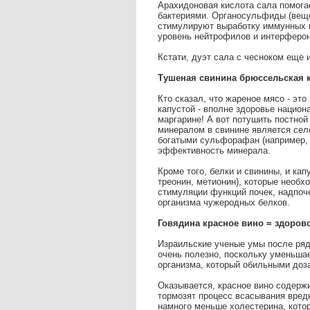
Арахидоновая кислота сала помогае
бактериями. Органосульфиды (веще
стимулируют выработку иммунных к
уровень нейтрофилов и интерферон
Кстати, дуэт сала с чесноком еще 
Тушеная свинина брюссельская к
Кто сказал, что жареное мясо - эт
капустой - вполне здоровье национ
маргарине! А вот потушить постной
минералом в свинине является сел
богатыми сульфорафан (например, 
эффективность минерала.
Кроме того, белки и свинины, и ка
треонин, метионин), которые необх
стимуляции функций почек, надпоч
организма чужеродных белков.
Говядина красное вино = здоров
Израильские ученые умы после ряд
очень полезно, поскольку уменьшае
организма, который обильными доза
Оказывается, красное вино содерж
тормозят процесс всасывания вредн
намного меньше холестерина, кото