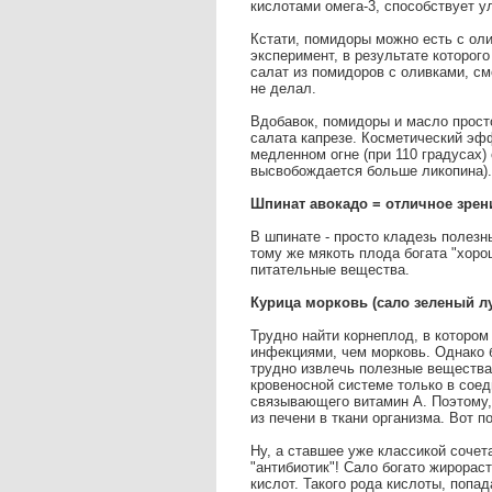
кислотами омега-3, способствует у
Кстати, помидоры можно есть с ол
эксперимент, в результате которог
салат из помидоров с оливками, см
не делал.
Вдобавок, помидоры и масло просто
салата капрезе. Косметический эф
медленном огне (при 110 градусах)
высвобождается больше ликопина).
Шпинат авокадо = отличное зрен
В шпинате - просто кладезь полезн
тому же мякоть плода богата "хор
питательные вещества.
Курица морковь (сало зеленый л
Трудно найти корнеплод, в котором
инфекциями, чем морковь. Однако 
трудно извлечь полезные вещества 
кровеносной системе только в соед
связывающего витамин А. Поэтому, 
из печени в ткани организма. Вот 
Ну, а ставшее уже классикой сочет
"антибиотик"! Сало богато жирора
кислот. Такого рода кислоты, попад