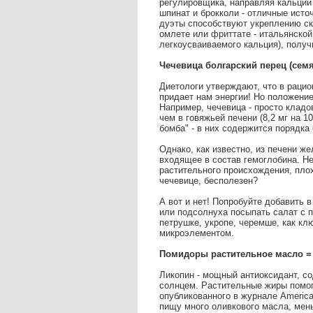
регулировщика, направляя кальций т
шпинат и брокколи - отличные источ
дуэты способствуют укреплению ск
омлете или фриттате - итальянской
легкоусваиваемого кальция), получ
Чечевица болгарский перец (семя
Диетологи утверждают, что в рацио
придает нам энергии! Но положение
Например, чечевица - просто кладов
чем в говяжьей печени (8,2 мг на 1
бомба" - в них содержится порядка 
Однако, как известно, из печени же
входящее в состав гемоглобина. Н
растительного происхождения, пло
чечевице, бесполезен?
А вот и нет! Попробуйте добавить 
или подсолнуха посыпать салат с п
петрушке, укропе, черемше, как кл
микроэлементом.
Помидоры растительное масло = 
Ликопин - мощный антиоксидант, с
солнцем. Растительные жиры помог
опубликованного в журнале American 
пищу много оливкового масла, ме