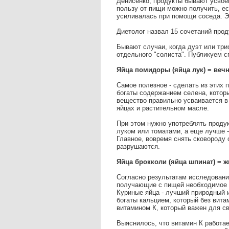
Денисенко, продукты бывают усво
пользу от пищи можно получить, ес
усиливалась при помощи соседа. Эт
Диетолог назвал 15 сочетаний прод
Бывают случаи, когда дуэт или трио
отдельного "солиста". Публикуем 
Яйца помидоры (яйца лук) = веч
Самое полезное - сделать из этих 
богаты содержанием селена, которы
вещество правильно усваивается в
яйцах и растительном масле.
При этом нужно употреблять проду
луком или томатами, а еще лучше - 
Главное, вовремя снять сковороду 
разрушаются.
Яйца брокколи (яйца шпинат) = ж
Согласно результатам исследования,
получающие с пищей необходимое к
Куриные яйца - лучший природный и
богаты кальцием, который без вита
витамином К, который важен для св
Выяснилось, что витамин К работае