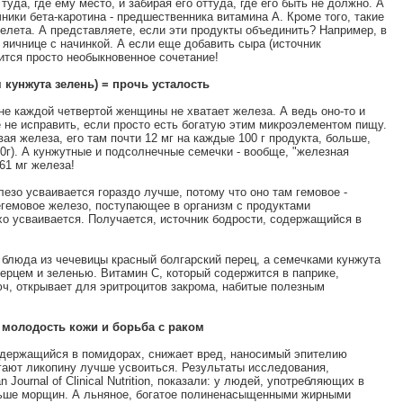
уда, где ему место, и забирая его оттуда, где его быть не должно. А
ники бета-каротина - предшественника витамина А. Кроме того, такие
елета. А представляете, если эти продукты объединить? Например, в
 яичнице с начинкой. А если еще добавить сыра (источник
ится просто необыкновенное сочетание!
 кунжута зелень) = прочь усталость
не каждой четвертой женщины не хватает железа. А ведь оно-то и
 не исправить, если просто есть богатую этим микроэлементом пищу.
ая железа, его там почти 12 мг на каждые 100 г продукта, больше,
00г). А кунжутные и подсолнечные семечки - вообще, "железная
61 мг железа!
лезо усваивается гораздо лучше, потому что оно там гемовое -
егемовое железо, поступающее в организм с продуктами
хо усваивается. Получается, источник бодрости, содержащийся в
в блюда из чечевицы красный болгарский перец, а семечками кунжута
ерцем и зеленью. Витамин С, который содержится в паприке,
юч, открывает для эритроцитов закрома, набитые полезным
молодость кожи и борьба с раком
одержащийся в помидорах, снижает вред, наносимый эпителию
ают ликопину лучше усвоиться. Результаты исследования,
Journal of Clinical Nutrition, показали: у людей, употребляющих в
ньше морщин. А льняное, богатое полиненасыщенными жирными