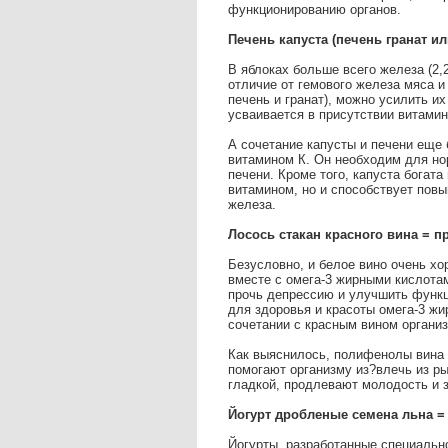
функционированию органов.
Печень капуста (печень гранат и
В яблоках больше всего железа (2,2
отличие от гемового железа мяса и 
печень и гранат), можно усилить и
усваивается в присутствии витамин
А сочетание капусты и печени еще 
витамином К. Он необходим для но
печени. Кроме того, капуста богат
витамином, но и способствует пов
железа.
Лосось стакан красного вина = п
Безусловно, и белое вино очень х
вместе с омега-3 жирными кислотам
прочь депрессию и улучшить функц
для здоровья и красоты омега-3 жи
сочетании с красным вином органи
Как выяснилось, полифенолы вина (
помогают организму из?влечь из ры
гладкой, продлевают молодость и 
Йогурт дробленые семена льна =
Йогурты, разработанные специально