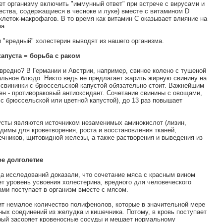
т организму включить "иммунный ответ" при встрече с вирусами и
ства, содержащиеся в чесноке и луке) вместе с витамином D
леток-макрофагов. В то время как витамин С оказывает влияние на
а.
и "вредный" холестерин выводят из нашего организма.
апуста = борьба с раком
о вредно? В Германии и Австрии, например, свиное колено с тушеной
альное блюдо. Никто ведь не предлагает жарить жирную свинину на
 свининки с брюссельской капустой обязательно стоит. Важнейшим
ен - противораковый антиоксидант. Сочетание свинины с овощами,
с брюссельской или цветной капустой), до 13 раз повышает
пусты являются источником незаменимых аминокислот (лизин,
одимы для кроветворения, роста и восстановления тканей,
ечников, щитовидной железы, а также растворения и выведения из
ое долголетие
а исследований доказали, что сочетание мяса с красным вином
т уровень усвоения холестерина, вредного для человеческого
ми поступает в организм вместе с мясом.
ит немалое количество полифенолов, которые в значительной мере
ых соединений из желудка и кишечника. Потому, в кровь поступает
рый засоряет кровеносные сосуды и мешает нормальному