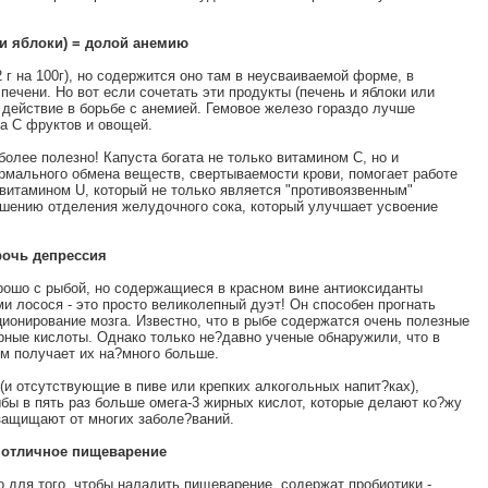
ли яблоки) = долой анемию
 г на 100г), но содержится оно там в неусваиваемой форме, в
печени. Но вот если сочетать эти продукты (печень и яблоки или
х действие в борьбе с анемией. Гемовое железо гораздо лучше
а С фруктов и овощей.
более полезно! Капуста богата не только витамином С, но и
рмального обмена веществ, свертываемости крови, помогает работе
а витамином U, который не только является "противоязвенным"
ышению отделения желудочного сока, который улучшает усвоение
рочь депрессия
орошо с рыбой, но содержащиеся в красном вине антиоксиданты
и лосося - это просто великолепный дуэт! Он способен прогнать
ионирование мозга. Известно, что в рыбе содержатся очень полезные
рные кислоты. Однако только не?давно ученые обнаружили, что в
зм получает их на?много больше.
и отсутствующие в пиве или крепких алкогольных напит?ках),
бы в пять раз больше омега-3 жирных кислот, которые делают ко?жу
защищают от многих заболе?ваний.
 отличное пищеварение
 для того, чтобы наладить пищеварение, содержат пробиотики -