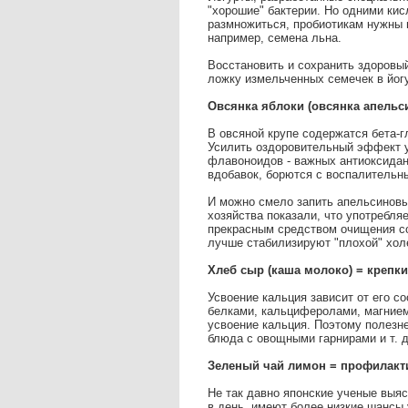
"хорошие" бактерии. Но одними ки
размножиться, пробиотикам нужны п
например, семена льна.
Восстановить и сохранить здоровы
ложку измельченных семечек в йогу
Овсянка яблоки (овсянка апельс
В овсяной крупе содержатся бета-
Усилить оздоровительный эффект у
флавоноидов - важных антиоксидан
вдобавок, борются с воспалительн
И можно смело запить апельсиновы
хозяйства показали, что употребля
прекрасным средством очищения со
лучше стабилизируют "плохой" хол
Хлеб сыр (каша молоко) = крепки
Усвоение кальция зависит от его 
белками, кальциферолами, магнием
усвоение кальция. Поэтому полезне
блюда с овощными гарнирами и т. д
Зеленый чай лимон = профилакт
Не так давно японские ученые выя
в день, имеют более низкие шансы 