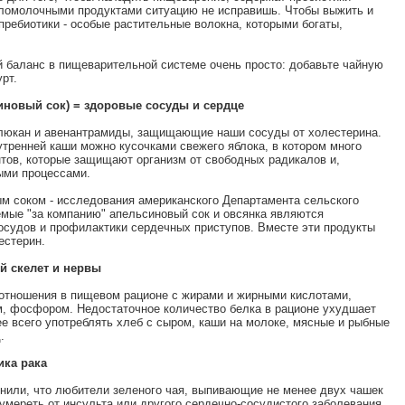
сломолочными продуктами ситуацию не исправишь. Чтобы выжить и
ребиотики - особые растительные волокна, которыми богаты,
й баланс в пищеварительной системе очень просто: добавьте чайную
рт.
иновый сок) = здоровые сосуды и сердце
глюкан и авенантрамиды, защищающие наши сосуды от холестерина.
тренней каши можно кусочками свежего яблока, в котором много
тов, которые защищают организм от свободных радикалов и,
ыми процессами.
м соком - исследования американского Департамента сельского
емые "за компанию" апельсиновый сок и овсянка являются
судов и профилактики сердечных приступов. Вместе эти продукты
естерин.
й скелет и нервы
соотношения в пищевом рационе с жирами и жирными кислотами,
, фосфором. Недостаточное количество белка в рационе ухудшает
е всего употреблять хлеб с сыром, каши на молоке, мясные и рыбные
.
ика рака
снили, что любители зеленого чая, выпивающие не менее двух чашек
умереть от инсульта или другого сердечно-сосудистого заболевания.