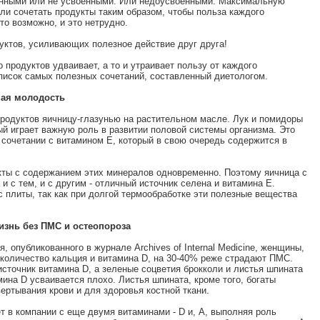
енными или не усвоенными. Или недоусвоенными. Максимальную
ли сочетать продукты таким образом, чтобы польза каждого
о возможно, и это нетрудно.
уктов, усиливающих полезное действие друг друга!
 продуктов удваивает, а то и утраивает пользу от каждого
список самых полезных сочетаний, составленный диетологом.
ная молодость
продуктов яичницу-глазунью на растительном масле. Лук и помидоры
й играет важную роль в развитии половой системы организма. Это
 сочетании с витамином Е, который в свою очередь содержится в
кты с содержанием этих минералов одновременно. Поэтому яичница с
и с тем, и с другим - отличный источник селена и витамина Е.
с плиты, так как при долгой термообработке эти полезные вещества
изнь без ПМС и остеопороза
 опубликованного в журнале Archives of Internal Medicine, женщины,
оличество кальция и витамина D, на 30-40% реже страдают ПМС.
сточник витамина D, а зеленые соцветия брокколи и листья шпината
мина D усваивается плохо. Листья шпината, кроме того, богаты
ертывания крови и для здоровья костной ткани.
т в компании с еще двумя витаминами - D и, А, выполняя роль