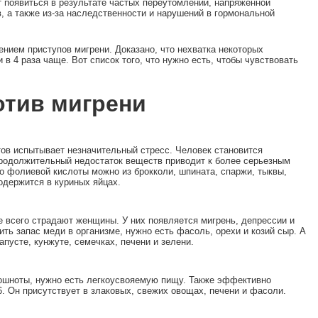
т появиться в результате частых переутомлений, напряженной
, а также из-за наследственности и нарушений в гормональной
нием приступов мигрени. Доказано, что нехватка некоторых
в 4 раза чаще. Вот список того, что нужно есть, чтобы чувствовать
отив мигрени
тов испытывает незначительный стресс. Человек становится
родолжительный недостаток веществ приводит к более серьезным
о фолиевой кислоты можно из брокколи, шпината, спаржи, тыквы,
одержится в куриных яйцах.
е всего страдают женщины. У них появляется мигрень, депрессии и
ть запас меди в организме, нужно есть фасоль, орехи и козий сыр. А
апусте, кунжуте, семечках, печени и зелени.
ошноты, нужно есть легкоусвояемую пищу. Также эффективно
. Он присутствует в злаковых, свежих овощах, печени и фасоли.