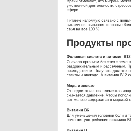
Врачи отмечают, что мигрень може
умственной деятельности, стрессов
сфере.
Питание напрямую связано с появле
витаминов, вызывает головные боли 
себя на все 100 %.
Продукты пр
Фолиевая кислота и витамин B12
Сначала организм без этих элемен
раздражительным и рассеянным. П
последствиям. Получить достаточн
свеклы и авокадо. А витамин B12 с
Медь и железо
От недостатка этих элементов чащ
снижается давление. Чтобы пополни
вот железо содержится в морской к
Витамин B6
Для уменьшения головной боли и т
помогает употребление витамина B6
Витамин D