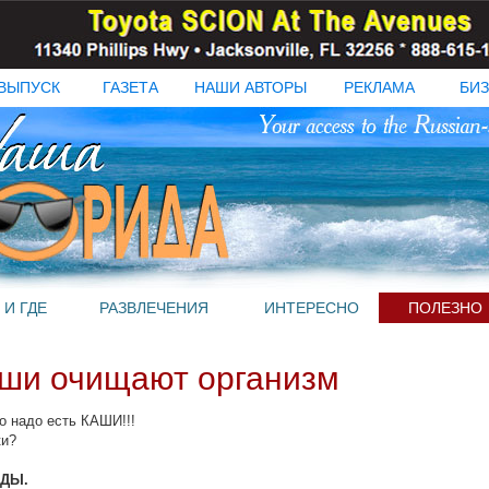
ВЫПУСК
ГАЗЕТА
НАШИ АВТОРЫ
РЕКЛАМА
БИЗ
 И ГДЕ
РАЗВЛЕЧЕНИЯ
ИНТЕРЕСНО
ПОЛЕЗНО
каши очищают организм
то надо есть КАШИ!!!
ки?
ДЫ.