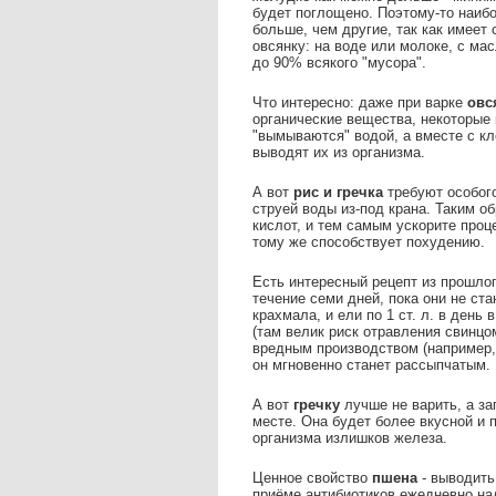
будет поглощено. Поэтому-то наибо
больше, чем другие, так как имеет
овсянку: на воде или молоке, с мас
до 90% всякого "мусора".
Что интересно: даже при варке
овс
органические вещества, некоторые 
"вымываются" водой, а вместе с к
выводят их из организма.
А вот
рис и гречка
требуют особог
струей воды из-под крана. Таким о
кислот, и тем самым ускорите проц
тому же способствует похудению.
Есть интересный рецепт из прошлог
течение семи дней, пока они не ст
крахмала, и ели по 1 ст. л. в ден
(там велик риск отравления свинцо
вредным производством (например, 
он мгновенно станет рассыпчатым.
А вот
гречку
лучше не варить, а за
месте. Она будет более вкусной и
организма излишков железа.
Ценное свойство
пшена
- выводить
приёме антибиотиков ежедневно на