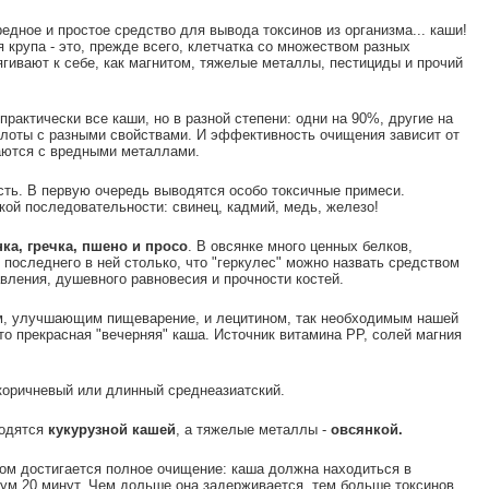
едное и простое средство для вывода токсинов из организма... каши!
 крупа - это, прежде всего, клетчатка со множеством разных
тягивают к себе, как магнитом, тяжелые металлы, пестициды и прочий
рактически все каши, но в разной степени: одни на 90%, другие на
ислоты с разными свойствами. И эффективность очищения зависит от
ваются с вредными металлами.
сть. В первую очередь выводятся особо токсичные примеси.
кой последовательности: свинец, кадмий, медь, железо!
ка, гречка, пшено и просо
. В овсянке много ценных белков,
последнего в ней столько, что "геркулес" можно назвать средством
вления, душевного равновесия и прочности костей.
м, улучшающим пищеварение, и лецитином, так необходимым нашей
о прекрасная "вечерняя" каша. Источник витамина РР, солей магния
коричневый или длинный среднеазиатский.
водятся
кукурузной кашей
, а тяжелые металлы -
овсянкой.
ром достигается полное очищение: каша должна находиться в
ум 20 минут. Чем дольше она задерживается, тем больше токсинов