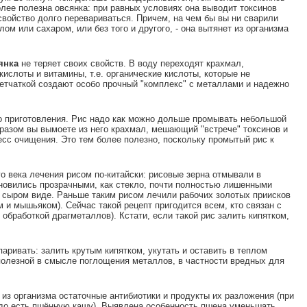
лее полезна овсянка: при равных условиях она выводит токсинов
 свойство долго перевариваться. Причем, на чем бы вы ни сварили
лом или сахаром, или без того и другого, - она вытянет из организма
янка
не теряет своих свойств. В воду переходят крахмал,
кислоты и витамины, т.е. органические кислоты, которые не
летчаткой создают особо прочный "комплекс" с металлами и надежно
о приготовления. Рис надо как можно дольше промывать небольшой
бразом вы вымоете из него крахмал, мешающий "встрече" токсинов и
есс очищения. Это тем более полезно, поскольку промытый рис к
о века лечения рисом по-китайски: рисовые зерна отмывали в
ановились прозрачными, как стекло, почти полностью лишенными
ь в сыром виде. Раньше таким рисом лечили рабочих золотых приисков
м и мышьяком). Сейчас такой рецепт пригодится всем, кто связан с
обработкой драгметаллов). Кстати, если такой рис залить кипятком,
паривать: залить крутым кипятком, укутать и оставить в теплом
 полезной в смысле поглощения металлов, в частности вредных для
 из организма остаточные антибиотики и продукты их разложения (при
до есть пшённую кашу). Выявлена особенность пшена уменьшать