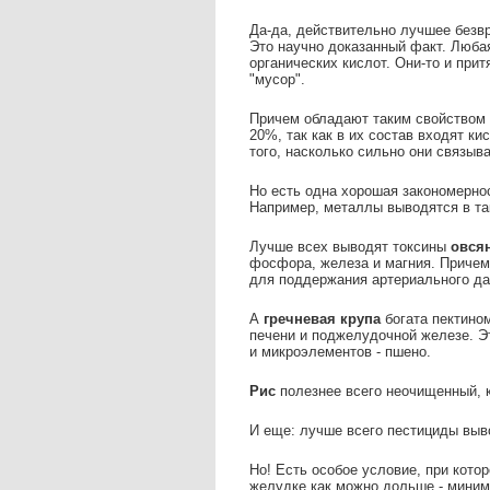
Да-да, действительно лучшее безвр
Это научно доказанный факт. Любая
органических кислот. Они-то и при
"мусор".
Причем обладают таким свойством п
20%, так как в их состав входят к
того, насколько сильно они связы
Но есть одна хорошая закономерно
Например, металлы выводятся в та
Лучше всех выводят токсины
овсян
фосфора, железа и магния. Причем 
для поддержания артериального да
А
гречневая крупа
богата пектино
печени и поджелудочной железе. Эт
и микроэлементов - пшено.
Рис
полезнее всего неочищенный, 
И еще: лучше всего пестициды вы
Но! Есть особое условие, при кото
желудке как можно дольше - миним