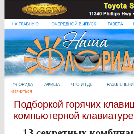
НА ГЛАВНУЮ
ОЧЕРЕДНОЙ ВЫПУСК
ГАЗЕТА
ФЛОРИДА
АФИША
ЧТО И ГДЕ
РАЗВЛЕЧЕНИ
<ВЕРНУТЬСЯ
Подборкой горячих клави
компьютерной клавиатуре
13 секретных комбина