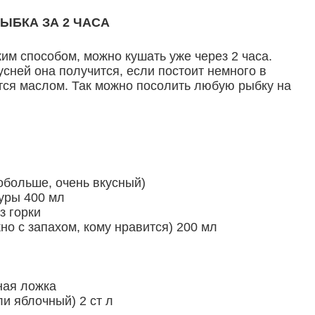
РЫБКА ЗА 2 ЧАСА
им способом, можно кушать уже через 2 часа.
усней она получится, если постоит немного в
тся маслом.
Так можно посолить любую рыбку на
побольше, очень вкусный)
уры 400 мл
з горки
о с запахом, кому нравится) 200 мл
ная ложка
и яблочный) 2 ст л