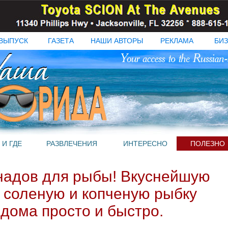
ВЫПУСК
ГАЗЕТА
НАШИ АВТОРЫ
РЕКЛАМА
БИЗ
 И ГДЕ
РАЗВЛЕЧЕНИЯ
ИНТЕРЕСНО
ПОЛЕЗНО
надов для рыбы! Вкуснейшую
 соленую и копченую рыбку
дома просто и быстро.