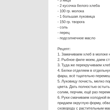
- 3 яйца  
- 2 кусочка белого хлеба  
- 100 гр. молока  
- 1 большая луковица  
- 150 гр. творога  
- соль  
- перец  
- подсолнечное масло  
Рецепт:  
1. Замачиваем хлеб в молоке на
2. Рыбное филе моем, даем сте
3. Туда же перекручиваем хлеб
4. Белки отделяем в отдельну
фарш, всё тщательно перемеш
5. Луковицу почисть, мелко по
цвета. Дать полностью остыть,
солим, перчим, ещё раз перем
6. Руки смачиваем холодной во
придаем округлую форму, обва
сковороду с растительным мас