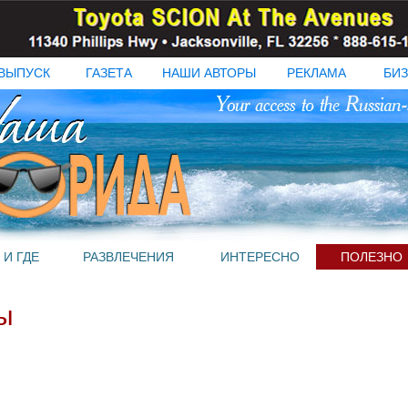
ВЫПУСК
ГАЗЕТА
НАШИ АВТОРЫ
РЕКЛАМА
БИЗ
 И ГДЕ
РАЗВЛЕЧЕНИЯ
ИНТЕРЕСНО
ПОЛЕЗНО
ы