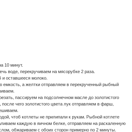
 10 минут.  
чь воде, перекручиваем на мясорубке 2 раза.  
 и оставшееся молоко.  
ю емкость, а желтки отправляем в перекрученный рыбный 
иваем.  
резать, пассируем на подсолнечном масле до золотистого 
 после чего золотистого цвета лук отправляем в фарш, 
ешиваем.  
дой, чтоб котлеты не прилипали к рукам. Рыбной котлете 
ливаем каждую в яичном белке, отправляем на раскаленную 
лом, обжариваем с обоих сторон примерно по 2 минуты. 