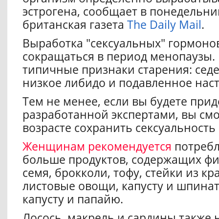
эстрогена, сообщает в понедельник
британская газета
The Daily Mail
.
Выработка "сексуальных" гормоно
сокращаться в период менопаузы.
типичные признаки старения: сед
низкое либидо и подавленное нас
Тем не менее, если вы будете при
разработанной экспертами, вы смо
возрасте сохранить сексуальность
Женщинам рекомендуется
потребл
больше продуктов, содержащих фи
семя, брокколи, тофу, стейки из кр
листовые овощи, капусту и шпина
капусту и папайю.
Лосось, макрель и сардины также 