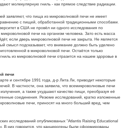
дают молекулярную гниль - как прямое следствие радиации.
ей заявляют, что пища из микроволновой печи не имеет
 сравнению с пищей, обработанной традиционными способами.
верситет в США не провёл ни одного исследования по
микроволновой печи на организм человека. Зато есть масса
йдёт, если дверь микроволновой печи не закрыта. Не является
ый смысл подсказывает, что внимание должно быть уделено
риготовленной в микроволновой печи. Остаётся только
 гниль из микроволновой печи отразится на нашем здоровье в
ой печи
 марте и сентябре 1991 года, д-р Лита Ли, приводит некоторые
ечей. В частности, она заявила, что всемикроволновые печи
 излучения, а также ухудшают качество пищи, преобразуя её
огенные соединения. Резюме исследований, кратко изложенные
микроволновые печи, приносят на много больший вред, чем
их исследований опубликованых "Atlantis Raising Educational
он. В них говорится, что канцерогены были сформированы