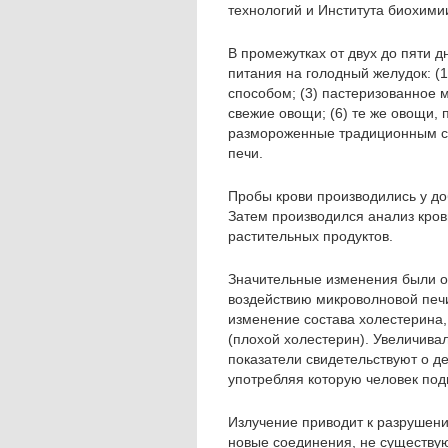
технологий и Института биохими
В промежутках от двух до пяти 
питания на голодный желудок: (1
способом; (3) пастеризованное м
свежие овощи; (6) те же овощи,
размороженные традиционным сп
печи.
Пробы крови производились у д
Затем производился анализ кро
растительных продуктов.
Значительные изменения были о
воздействию микроволновой печ
изменение состава холестерина
(плохой холестерин). Увеличива
показатели свидетельствуют о де
употребляя которую человек под
Излучение приводит к разрушен
новые соединения, не существу