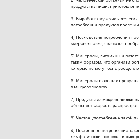
2) Человеческий организм не сп
продукты из пищи, приготовленн
3) Выработка мужских и женских
потреблении продуктов после м
4) Последствия потребления поб
микроволновке, являются необ
5) Минералы, витамины и питат
таким образом, что организм бо
которые не могут быть расщепл
6) Минералы в овощах превраща
в микроволновках.
7) Продукты из микроволновки вы
объясняет скорость распростран
8) Частое употребление такой п
9) Постоянное потребление так
лимфатических железах и сывор