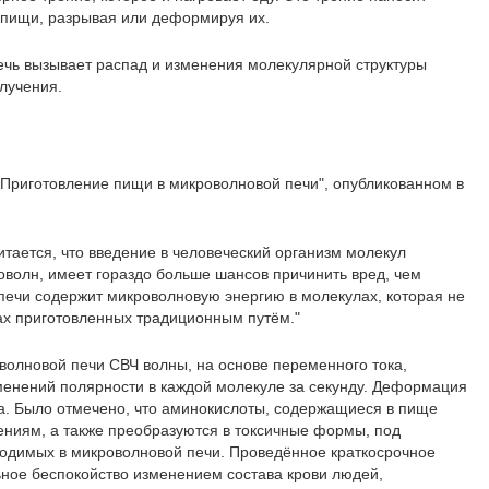
пищи, разрывая или деформируя их.
ечь вызывает распад и изменения молекулярной структуры
злучения.
Приготовление пищи в микроволновой печи", опубликованном в
итается, что введение в человеческий организм молекул
волн, имеет гораздо больше шансов причинить вред, чем
печи содержит микроволновую энергию в молекулах, которая не
ах приготовленных традиционным путём."
волновой печи СВЧ волны, на основе переменного тока,
менений полярности в каждой молекуле за секунду. Деформация
а. Было отмечено, что аминокислоты, содержащиеся в пище
ниям, а также преобразуются в токсичные формы, под
водимых в микроволновой печи. Проведённое краткосрочное
ное беспокойство изменением состава крови людей,