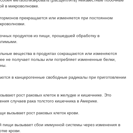
особен метаболизировать (расщеплять) неизвестные побочные
ой в микроволновке.
 гормонов прекращается или изменяется при постоянном
икроволновки.
очных продуктов из пищи, прошедшей обработку в
ратимыми.
ельные вещества в продуктах сокращаются или изменяются
лее не получает пользы или потребляет измененные белки,
ены.
ются в канцерогенные свободные радикалы при приготовлении
зывают рост раковых клеток в желудке и кишечнике. Это
ения случаев рака толстого кишечника в Америке.
ищи вызывает рост раковых клеток крови.
ой пищи вызывает сбои иммунной системы через изменения в
отке крови.