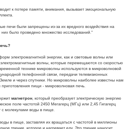
водит к потере памяти, внимания, вызывает эмоциональную
ллекта.
ые печи были запрещены из-за их вредного воздействия на
и них было проведено множество исследований."
печь?
орм электромагнитной энергии, как и световые волны или
е электромагнитные волны, которые перемещаются со скоростью
 современной технике микроволны используются в микроволновой
дународной телефонной связи, передачи телевизионных
Земле и через спутники. Но микроволны наиболее известны нам
я приготовления пищи - микроволновая печь.
держит
магнетрон
, который преобразует электрическую энергию
еское поле частотой 2450 Мегагерц (МГц) или 2,45 Гигагерц
т с молекулами воды в пище.
оды в пище, заставляя их вращаться с частотой в миллионы
ярное трение, которое и нагревает еду. Это трение наносит