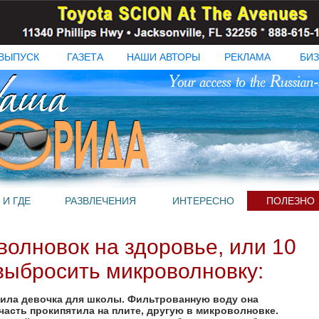
ВЫПУСК
ГАЗЕТА
НАШИ АВТОРЫ
РЕКЛАМА
БИЗ
 И ГДЕ
РАЗВЛЕЧЕНИЯ
ИНТЕРЕСНО
ПОЛЕЗНО
олновок на здоровье, или 10
выбросить микроволновку:
дила девочка для школы. Фильтрованную воду она
 часть прокипятила на плите, другую в микроволновке.