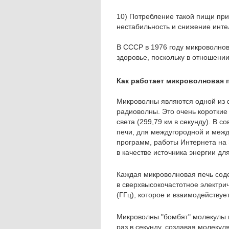
10) Потребление такой пищи при
нестабильность и снижение инте
В СССР в 1976 году микроволнов
здоровье, поскольку в отношени
Как работает микроволновая 
Микроволны являются одной из ф
радиоволны. Это очень коротки
света (299,79 км в секунду). В
печи, для междугородной и меж
программ, работы Интернета на 
в качестве источника энергии дл
Каждая микроволновая печь со
в сверхвысокочастотное электрич
(ГГц), которое и взаимодействуе
Микроволны "бомбят" молекулы в
раз в секунду, создавая молекул