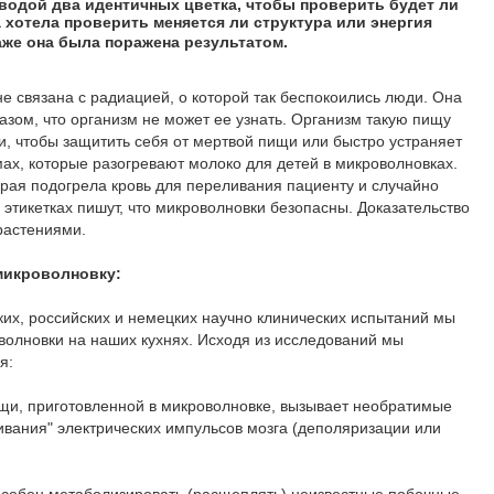
водой два идентичных цветка, чтобы проверить будет ли
а хотела проверить меняется ли структура или энергия
аже она была поражена результатом.
е связана с радиацией, о которой так беспокоились люди. Она
зом, что организм не может ее узнать. Организм такую пищу
, чтобы защитить себя от мертвой пищи или быстро устраняет
мах, которые разогревают молоко для детей в микроволновках.
орая подогрела кровь для переливания пациенту и случайно
 этикетках пишут, что микроволновки безопасны. Доказательство
растениями.
микроволновку:
ких, российских и немецких научно клинических испытаний мы
олновки на наших кухнях. Исходя из исследований мы
ия:
щи, приготовленной в микроволновке, вызывает необратимые
чивания" электрических импульсов мозга (деполяризации или