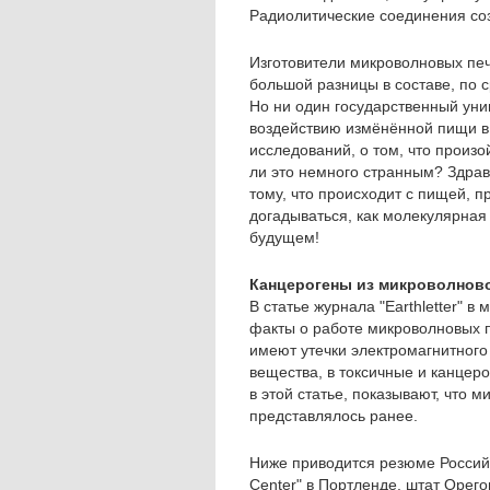
Радиолитические соединения соз
Изготовители микроволновых печ
большой разницы в составе, по
Но ни один государственный уни
воздействию измёнённой пищи в 
исследований, о том, что произо
ли это немного странным? Здрав
тому, что происходит с пищей, п
догадываться, как молекулярная
будущем!
Канцерогены из микроволнов
В статье журнала "Earthletter" в
факты о работе микроволновых п
имеют утечки электромагнитного
вещества, в токсичные и канцер
в этой статье, показывают, что 
представлялось ранее.
Ниже приводится резюме Российск
Center" в Портленде, штат Орег