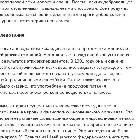
роволновой печи молоко и овощи. Восемь других добровольцев,
но приготовленными традиционными способами. Все продукты,
оволновых печах, вели к изменениям в крови добровольцев.
а уровень холестерина повысился.
следования
твовала в подобном исследовании и на протяжении многих лет
ейцарских компаний. Несколько лет назад она была уволена со
результатов этих экспериментов. В 1991 году она и один из
ситета опубликовали исследование, свидетельствующее о том,
оволновой печи, может создавать угрозу для здоровья, по
ной традиционными способами. Статья также изложена в
было сказано, что употребление продуктов питания,
 печах, несёт злокачественное воздействие на кровь.
ным, которая осуществила клиническое исследование по
вой печи на кровь и физиологию человеческого организма. Это
о дегенеративные силы, возникающие в микроволновых печах и
х в них. Научные заключения показали, что приготовление пищи
 питательный состав веществ в пище. Это исследование было
ернардом Х. Бланом из Швейцарского федерального института