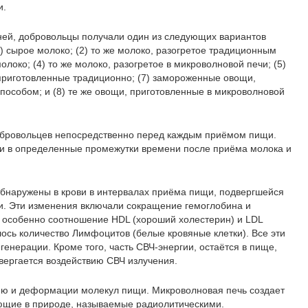
и.
дней, добровольцы получали один из следующих вариантов
) сырое молоко; (2) то же молоко, разогретое традиционным
олоко; (4) то же молоко, разогретое в микроволновой печи; (5)
 приготовленные традиционно; (7) замороженные овощи,
особом; и (8) те же овощи, приготовленные в микроволновой
обровольцев непосредственно перед каждым приёмом пищи.
ви в определенные промежутки времени после приёма молока и
бнаружены в крови в интервалах приёма пищи, подвергшейся
и. Эти изменения включали сокращение гемоглобина и
, особенно соотношение HDL (хороший холестерин) и LDL
лось количество Лимфоцитов (белые кровяные клетки). Все эти
генерации. Кроме того, часть СВЧ-энергии, остаётся в пище,
вергается воздействию СВЧ излучения.
ию и деформации молекул пищи. Микроволновая печь создает
ющие в природе, называемые радиолитическими.