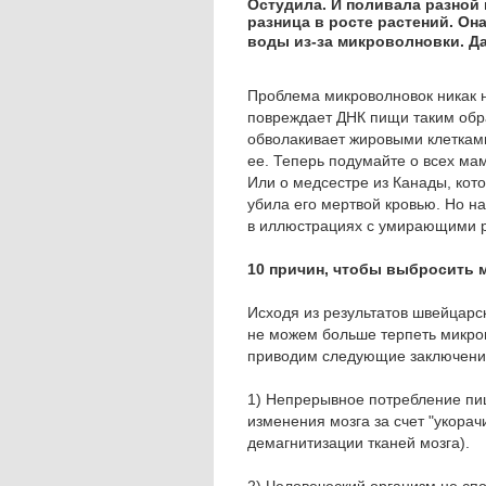
Остудила. И поливала разной 
разница в росте растений. Он
воды из-за микроволновки.
Д
Проблема микроволновок никак н
повреждает ДНК пищи таким обра
обволакивает жировыми клетками
ее. Теперь подумайте о всех ма
Или о медсестре из Канады, кот
убила его мертвой кровью. Но на
в иллюстрациях с умирающими 
10 причин, чтобы выбросить 
Исходя из результатов швейцарс
не можем больше терпеть микров
приводим следующие заключен
1) Непрерывное потребление пи
изменения мозга за счет "укора
демагнитизации тканей мозга).