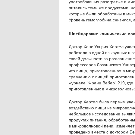
употреблявших разогретые в мик
питались теми же продуктами, 
которые были обработаны в микр
Уровень гемоглобина снизился, 
Швейцарские клинические ис
Доктор Ханс Ульрих Хертел учас
работала в одной из крупных шв
своей должности за разглашение 
профессоров Лозаннского Универ
что пища, приготовленная в микр
сравнению с пищей приготовлен
журнале "Франц Вебер" ?19, где 
приготовленных в микроволновых
Доктор Хертел была первым уче
воздействию пищи из микроволно
небольшое исследование выявил
продуктах питания, обработанны
в микроволновой печи, изменяет
проведено вместе с доктором Б