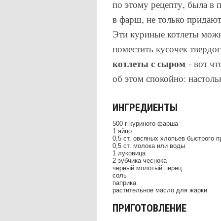
по этому рецепту, была в
в фарш, не только придают 
Эти куриные котлеты можн
поместить кусочек твердо
котлеты с сыром
- вот чт
об этом спокойно: настоль
ИНГРЕДИЕНТЫ
500 г куриного фарша
1 яйцо
0,5 ст. овсяных хлопьев быстрого 
0,5 ст. молока или воды
1 луковица
2 зубчика чеснока
черный молотый перец
соль
паприка
растительное масло для жарки
ПРИГОТОВЛЕНИЕ