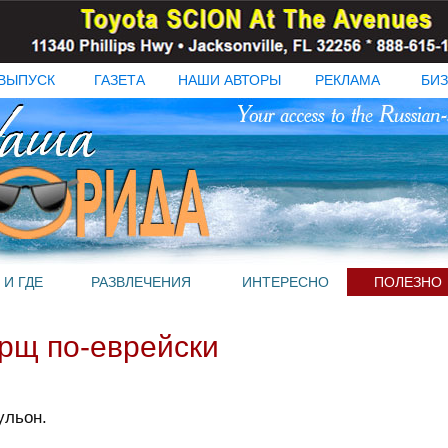
ВЫПУСК
ГАЗЕТА
НАШИ АВТОРЫ
РЕКЛАМА
БИЗ
 И ГДЕ
РАЗВЛЕЧЕНИЯ
ИНТЕРЕСНО
ПОЛЕЗНО
орщ по-еврейски
ульон.