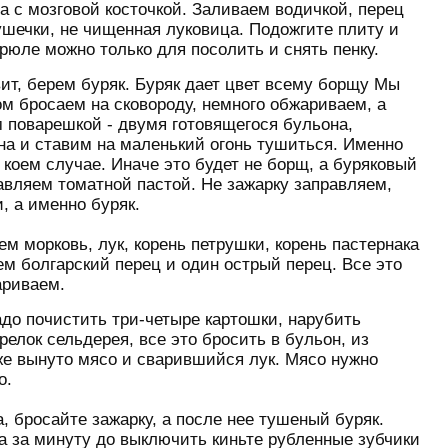
на
с мозговой косточкой. Заливаем водичкой, перец
рушечки, не чищенная луковица. Подожгите плиту и
рюле можно только для посолить и снять пенку.
вит, берем буряк. Буряк дает цвет всему борщу Мы
ом бросаем на сковороду, немного обжариваем, а
 поварешкой - двумя готовящегося бульона,
а и ставим на маленький огонь тушиться. Именно
 коем случае. Иначе это будет не борщ, а буряковый
равляем томатной пастой. Не зажарку заправляем,
, а именно буряк.
м морковь, лук, корень петрушки, корень пастернака
ем болгарский перец и один острый перец. Все это
ариваем.
адо почистить три-четыре картошки, нарубить
релок сельдерея, все это бросить в бульон, из
же вынуто мясо и сварившийся лук. Мясо нужно
о.
а, бросайте зажарку, а после нее тушеный буряк.
а за минуту до выключить киньте рубленные зубчики