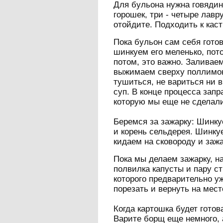
Для бульона нужна говяди
горошек, три - четыре лав
отойдите. Подходить к каст
Пока бульон сам себя гото
шинкуем его меленько, пот
потом, это важно.
Заливаем
выжимаем сверху поллимон
тушиться, не вариться ни в
суп. В конце процесса зап
которую мы еще не сделали
Беремся за зажарку: Шинкуе
и корень сельдерея. Шинку
кидаем на сковороду и заж
Пока мы делаем зажарку, н
полвилка капусты и пару ст
которого предварительно у
порезать и вернуть на мест
Когда картошка будет готов
Варите борщ еще немного, 