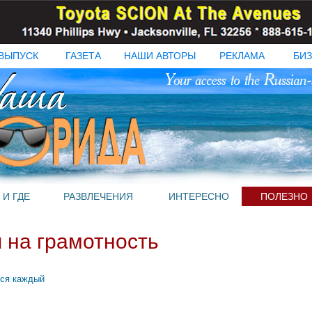
ВЫПУСК
ГАЗЕТА
НАШИ АВТОРЫ
РЕКЛАМА
БИЗ
 И ГДЕ
РАЗВЛЕЧЕНИЯ
ИНТЕРЕСНО
ПОЛЕЗНО
 на грамотность
лся каждый