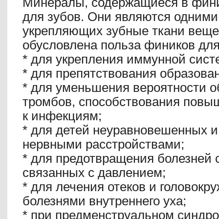
Минералы, содержащиеся в фини
для зубов. Они являются одними
укрепляющих зубные ткани веще
обусловлена польза фиников для
*
для укрепления иммунной сист
*
для препятствования образован
*
для уменьшения вероятности о
тромбов, способствования повы
к инфекциям;
*
для детей неуравновешенных 
нервными расстройствами;
*
для предотвращения болезней с
связанных с давлением;
*
для лечения отеков и головокр
болезнями внутреннего уха;
*
при предменструальном синдро