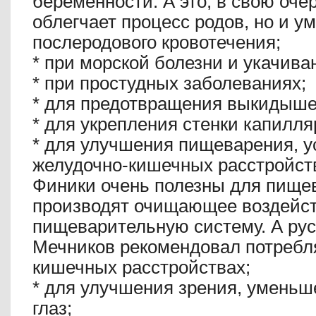
беременности. А это, в свою очер
облегчает процесс родов, но и у
послеродового кровотечения;
*
при морской болезни и укачива
*
при простудных заболеваниях;
*
для предотвращения выкидыше
*
для укрепления стенки капилля
*
для улучшения пищеварения, у
желудочно-кишечных расстройст
Финики очень полезны для пище
производят очищающее воздейст
пищеварительную систему. А рус
Мечников рекомендовал потребл
кишечных расстройствах;
*
для улучшения зрения, уменьш
глаз;