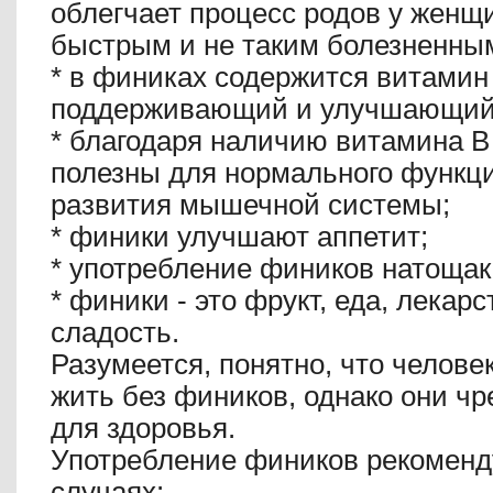
облегчает процесс родов у женщи
быстрым и не таким болезненны
*
в финиках содержится витамин 
поддерживающий и улучшающий 
*
благодаря наличию витамина В
полезны для нормального функц
развития мышечной системы;
*
финики улучшают аппетит;
*
употребление фиников натощак 
*
финики - это фрукт, еда, лекарс
сладость.
Разумеется, понятно, что челове
жить без фиников, однако они ч
для здоровья.
Употребление фиников рекоменд
случаях: