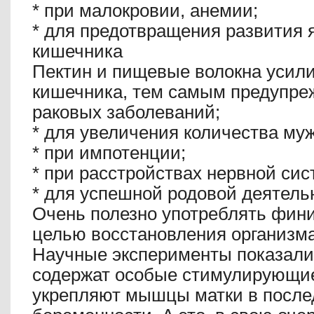
*
при малокровии, анемии;
*
для предотвращения развития я
кишечника
Пектин и пищевые волокна усил
кишечника, тем самым предупре
раковых заболеваний;
*
для увеличения количества муж
*
при импотенции;
*
при расстройствах нервной сис
*
для успешной родовой деятель
Очень полезно употреблять фин
целью восстановления организма
Научные эксперименты показали
содержат особые стимулирующие
укрепляют мышцы матки в посл