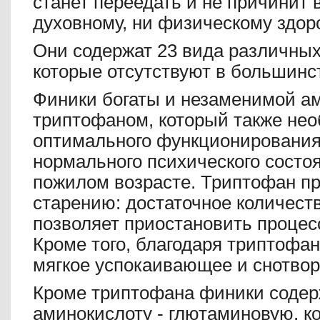
станет переедать и не причинит 
духовному, ни физическому здор
Они содержат 23 вида различных
которые отсутствуют в большинс
Финики богаты и незаменимой а
триптофаном, который также не
оптимального функционирования
нормального психического состоя
пожилом возрасте. Триптофан пр
старению: достаточное количеств
позволяет приостановить процес
Кроме того, благодаря триптофа
мягкое успокаивающее и снотвор
Кроме триптофана финики содер
аминокислоту - глютаминовую, к