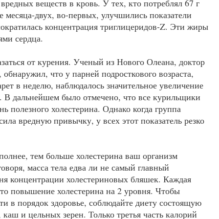
редных веществ в кровь. У тех, кто потреблял 67 г
е месяца-двух, во-первых, улучшились показатели
 сократилась концентрация триглицеридов-Z. Эти жиры
ями сердца.
заться от курения. Ученый из Нового Олеана, доктор
обнаружил, что у парней подросткового возраста,
арет в неделю, наблюдалось значительное увеличение
и. В дальнейшем было отмечено, что все курильщики
ь полезного холестерина. Однако когда группа
ила вредную привычку, у всех этот показатель резко
 полнее, тем больше холестерина ваш организм
оворя, масса тела едва ли не самый главный
ня концентрации холестериновых бляшек. Каждая
- это повышение холестерина на 2 уровня. Чтобы
ти в порядок здоровье, соблюдайте диету состоящую
, каш и цельных зерен. Только третья часть калорий