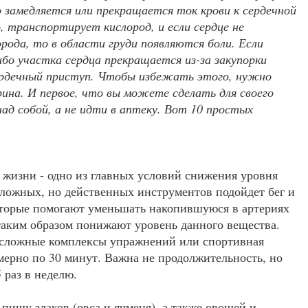
замедляется или прекращается ток крови к сердечной
, транспортирует кислород, и если сердце не
рода, то в области груди появляются боли. Если
бо участка сердца прекращается из-за закупорки
ердечный приступ. Чтобы избежать этого, нужно
ина. И первое, что вы можете сделать для своего
ад собой, а не идти в аптеку. Вот 10 простых
 жизни - одно из главных условий снижения уровня
сложных, но действенных инструментов подойдет бег и
торые помогают уменьшать накопившуюся в артериях
таким образом понижают уровень данного вещества.
есложные комплексы упражнений или спортивная
мерно по 30 минут. Важна не продолжительность, но
 раз в неделю.
пищу злаков (овса и ячменя), а также овощей и