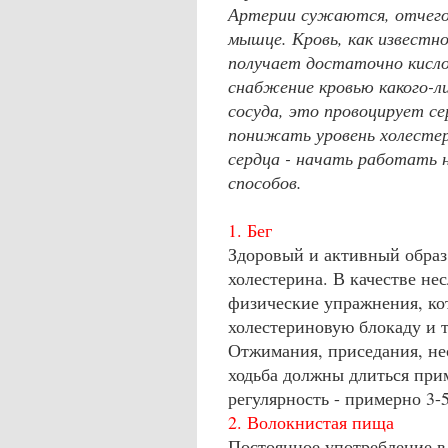
Артерии сужаются, отчего 
мышце. Кровь, как известно
получает достаточно кисло
снабжение кровью какого-ли
сосуда, это провоцирует с
понижать уровень холестер
сердца - начать работать н
способов.
1. Бег
Здоровый и активный образ
холестерина. В качестве не
физические упражнения, ко
холестериновую блокаду и 
Отжимания, приседания, н
ходьба должны длиться при
регулярность - примерно 3-5
2. Волокнистая пища
Постоянное употребление в 