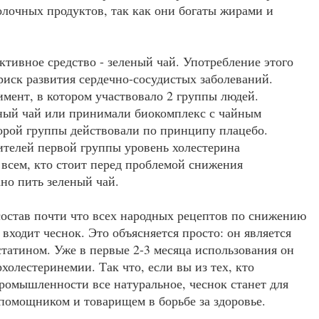
олочных продуктов, так как они богаты жирами и
тивное средство - зеленый чай. Употребление этого
риск развития сердечно-сосудистых заболеваний.
мент, в котором участвовало 2 группы людей.
ный чай или принимали биокомплекс с чайным
торой группы действовали по принципу плацебо.
ителей первой группы уровень холестерина
 всем, кто стоит перед проблемой снижения
ано пить зеленый чай.
состав почти что всех народных рецептов по снижению
 входит чеснок. Это объясняется просто: он является
атином. Уже в первые 2-3 месяца использования он
холестеринемии. Так что, если вы из тех, кто
ромышленности все натуральное, чеснок станет для
помощником и товарищем в борьбе за здоровье.