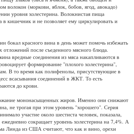
м волокон (моркови, яблок, бобов, ягод, авокадо)
ении уровня холестерина. Волокнистая пища
а в кишечник и не позволяет ему циркулировать и
ин бокал красного вина в день может помочь избежать
х отложений после съеденного мясного блюда.
ужина вредные соединения из мяса накапливаются в
провоцирует формирование "плохого холестерина",
дам. В то время как полифенолы, присутствующие в
цесс всасывания соединений в ЖКТ. То есть
раются до крови.
держание мононасыщенных жиров. Именно они снижают
ина, не трогая при этом уровень "хорошего". Серия
инимало участие около шестиста человек, показала,
в ежедневно сокращает уровень холестерина на 7,4%. А
ма Линда из США считают, что как и вино, орехи