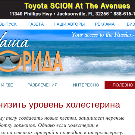
ВЫПУСК
ГАЗЕТА
НАШИ АВТОРЫ
РЕКЛАМА
БИЗ
 И ГДЕ
РАЗВЛЕЧЕНИЯ
ИНТЕРЕСНО
ПОЛЕЗНО
низить уровень холестерина
у телу создавать новые клетки, защищает нервные
отку гормонов. Однако если холестерин в
ся на стенках артерий и приводит к атеросклерозу.