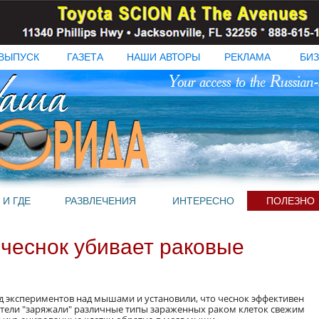
ВЫПУСК
ГАЗЕТА
НАШИ АВТОРЫ
РЕКЛАМА
БИЗ
 И ГДЕ
РАЗВЛЕЧЕНИЯ
ИНТЕРЕСНО
ПОЛЕЗНО
чеснок убивает раковые
д экспериментов над мышами и установили, что чеснок эффективен
ватели "заряжали" различные типы зараженных раком клеток свежим