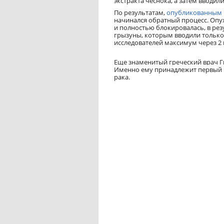
экстракта чеснока, а затем вводи
По результатам,
опубликованным
начинался обратный процесс. Опу
и полностью блокировалась, в ре
грызуны, которым вводили только
исследователей максимум через 2
Еще знаменитый греческий врач Ги
Именно ему принадлежит первый в
рака.