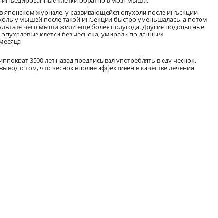
ли инъецированные клетки обратно в мозг мыши.
в японском журнале, у развивающейся опухоли после инъекции
холь у мышей после такой инъекции быстро уменьшалась, а потом
зультате чего мыши жили еще более полугода. Другие подопытные
 опухолевые клетки без чеснока, умирали по данным
 месяца
ппократ 3500 лет назад предписывал употреблять в еду чеснок.
ывод о том, что чеснок вполне эффективен в качестве лечения