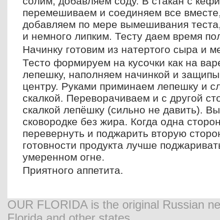
солим, добавляем соду. В стакан с кеф
перемешиваем и соединяем все вместе,
добавляем по мере вымешивания теста,
и немного липким. Тесту даем время пол
Начинку готовим из натертого сыра и м
Тесто формируем на кусочки как на вар
лепешку, наполняем начинкой и защипы
центру. Руками приминаем лепешку и с
скалкой. Переворачиваем и с другой с
скалкой лепёшку (сильно не давить). В
сковородке без жира. Когда одна сторо
перевернуть и поджарить вторую сторон
готовности продукта лучше поджариват
умеренном огне.
Приятного аппетита.
OUR FLORIDA is the original Russian new
Florida and other states.