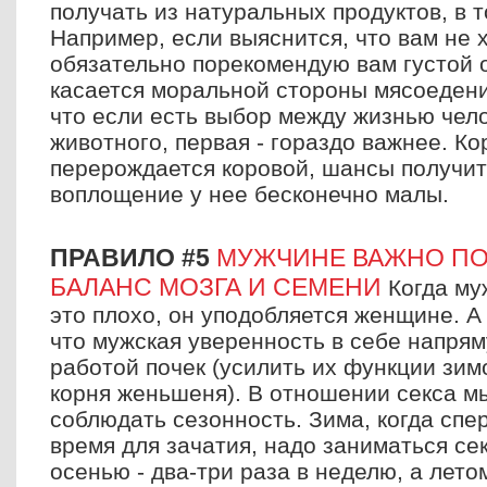
получать из натуральных продуктов, в 
Например, если выяснится, что вам не х
обязательно порекомендую вам густой о
касается моральной стороны мясоедени
что если есть выбор между жизнью чел
животного, первая - гораздо важнее. К
перерождается коровой, шансы получит
воплощение у нее бесконечно малы.
ПРАВИЛО #5
МУЖЧИНЕ ВАЖНО ПО
БАЛАНС МОЗГА И СЕМЕНИ
Когда му
это плохо, он уподобляется женщине. А
что мужская уверенность в себе напря
работой почек (усилить их функции зи
корня женьшеня). В отношении секса м
соблюдать сезонность. Зима, когда спе
время для зачатия, надо заниматься се
осенью - два-три раза в неделю, а лето