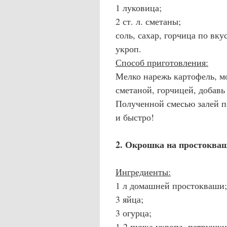
1 луковица;
2 ст. л. сметаны;
соль, сахар, горчица по вку
укроп.
Способ приготовления:
Мелко нарежь картофель, мо
сметаной, горчицей, добавь
Полученной смесью залей п
и быстро!
2. Окрошка на простоква
Ингредиенты:
1 л домашней простокваши;
3 яйца;
3 огурца;
1-2 пучка укропа, петрушки