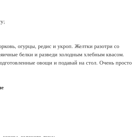
су;
рковь, огурцы, редис и укроп. Желтки разотри со
 яичные белки и разведи холодным хлебным квасом.
одготовленные овощи и подавай на стол. Очень просто
ше
, кинзы, зеленого лука;