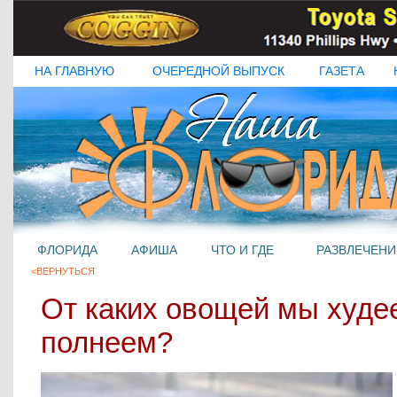
НА ГЛАВНУЮ
ОЧЕРЕДНОЙ ВЫПУСК
ГАЗЕТА
ФЛОРИДА
АФИША
ЧТО И ГДЕ
РАЗВЛЕЧЕНИ
<ВЕРНУТЬСЯ
От каких овощей мы худее
полнеем?