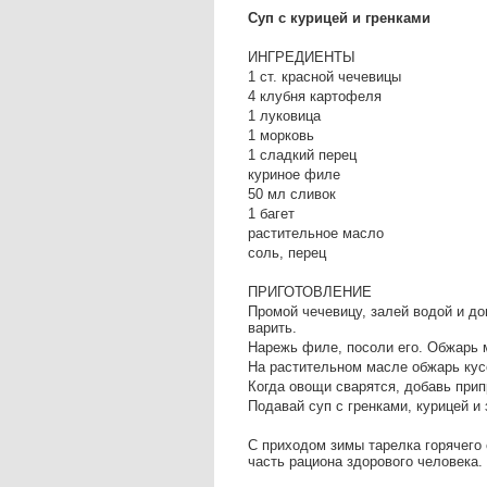
Суп с курицей и гренками
ИНГРЕДИЕНТЫ
1 ст. красной чечевицы
4 клубня картофеля
1 луковица
1 морковь
1 сладкий перец
куриное филе
50 мл сливок
1 багет
растительное масло
соль, перец
ПРИГОТОВЛЕНИЕ
Промой чечевицу, залей водой и д
варить.
Нарежь филе, посоли его. Обжарь м
На растительном масле обжарь кусо
Когда овощи сварятся, добавь прип
Подавай суп с гренками, курицей и
С приходом зимы тарелка горячего 
часть рациона здорового человека.