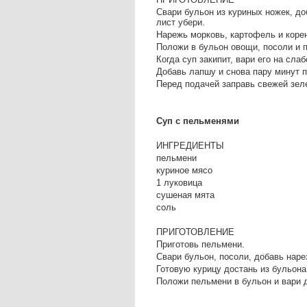
Свари бульон из куриных ножек, до
лист убери.
Нарежь морковь, картофель и коре
Положи в бульон овощи, посоли и п
Когда суп закипит, вари его на сла
Добавь лапшу и снова пару минут п
Перед подачей заправь свежей зел
Суп с пельменями
ИНГРЕДИЕНТЫ
пельмени
куриное мясо
1 луковица
сушеная мята
соль
ПРИГОТОВЛЕНИЕ
Приготовь пельмени.
Свари бульон, посоли, добавь наре
Готовую курицу достань из бульона
Положи пельмени в бульон и вари д