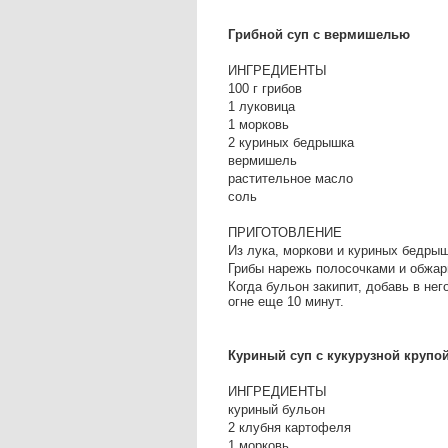
Грибной суп с вермишелью
ИНГРЕДИЕНТЫ
100 г грибов
1 луковица
1 морковь
2 куриных бедрышка
вермишель
растительное масло
соль
ПРИГОТОВЛЕНИЕ
Из лука, моркови и куриных бедрыш
Грибы нарежь полосочками и обжарь
Когда бульон закипит, добавь в не
огне еще 10 минут.
Куриный суп с кукурузной крупо
ИНГРЕДИЕНТЫ
куриный бульон
2 клубня картофеля
1 морковь