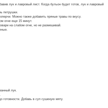
бавив лук и лавровый лист. Когда бульон будет готов, лук и лавровый
нь петрушки.
оперчи. Можно также добавить пряные травы по вкусу.
бом огне еще 15 минут.
овари на слабом огне, но не размешивай.
енью.
занный лук.
.
о готовности. Добавь в суп сушеную мяту.