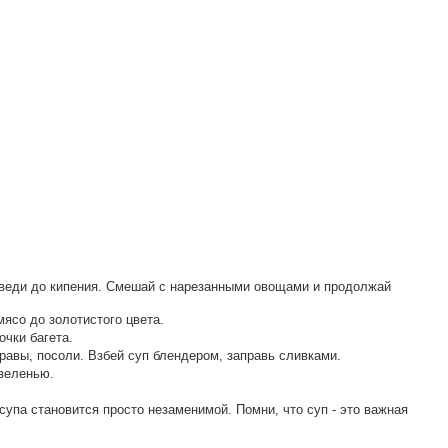
оведи до кипения. Смешай с нарезанными овощами и продолжай
ясо до золотистого цвета.
чки багета.
равы, посоли. Взбей суп блендером, заправь сливками.
 зеленью.
супа становится просто незаменимой. Помни, что суп - это важная