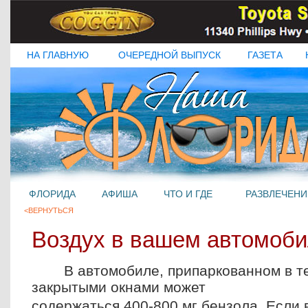
НА ГЛАВНУЮ
ОЧЕРЕДНОЙ ВЫПУСК
ГАЗЕТА
ФЛОРИДА
АФИША
ЧТО И ГДЕ
РАЗВЛЕЧЕНИ
<ВЕРНУТЬСЯ
Воздух в вашем автомоби
В автомобиле, припаркованном в те
закрытыми окнами может
содержаться 400-800 мг бензола. Если