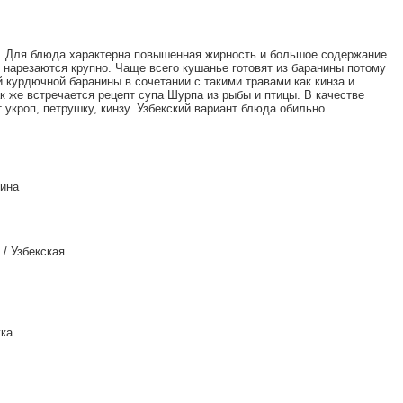
. Для блюда характерна повышенная жирность и большое содержание
 нарезаются крупно. Чаще всего кушанье готовят из баранины потому
 курдючной баранины в сочетании с такими травами как кинза и
ак же встречается рецепт супа Шурпа из рыбы и птицы. В качестве
укроп, петрушку, кинзу. Узбекский вариант блюда обильно
нина
/ Узбекская
ука