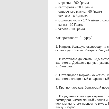
- моркови - 260 Грамм
- картофеля - 200 Грамм
- сливочного масла - 60 Грамм
- чеснока - 4 Зубчика
- молотого чили - 1/4 Чайных ложк
- кинзы - 10 Грамм
- укропа - 10 Грамм
Как приготовить "Шурпу"
1. Нагреть большую сковороду на 
сковороду. Слегка обжарить без до
2. В кастрюлю добавить 3-3,5 литр
кастрюлю. Добавить целую луковиц
из бульона.
3. Оставшуюся морковь очистить, к
кастрюлю очищенный и нарезанный
4. Крупно нарезать болгарский пер
5. В средней сковороде нагреть сл
помидора), измельченный чеснок и 
черным молотым перцем по вкусу. 
кинзу и укроп.