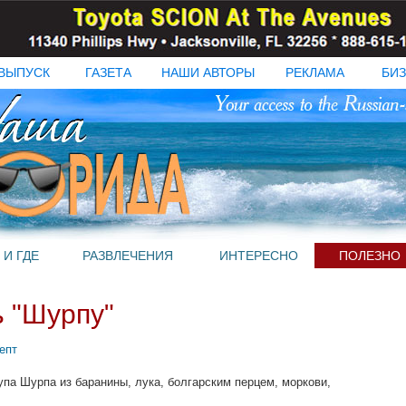
ВЫПУСК
ГАЗЕТА
НАШИ АВТОРЫ
РЕКЛАМА
БИЗ
 И ГДЕ
РАЗВЛЕЧЕНИЯ
ИНТЕРЕСНО
ПОЛЕЗНО
ь "Шурпу"
епт
упа Шурпа из баранины, лука, болгарским перцем, моркови,