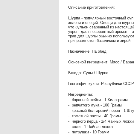
Описание приготовления:
Шурпа - популярный восточный суп
зелени и специй. Овощи для шурпы
что бульон сваренный из настоящей
укроп, дает невероятный аромат. Т
трав для шурпы обычно используют 
приправляется базиликом и зирой.
Назначение: На обед
Основной ингредиент: Мясо / Бара
Блюдо: Супы / Шурпа
География кухни: Республики СССР 
Ингредиенты:
- бараньей шейки - 1 Килограмм
- репчатого лука - 100 Грамм
- красный болгарский перец - 1 Шт
- томатной пасты - 40 Грамм
- черного перца - 1/4 Чайных ложки
- соли - 1 Чайная ложка
- петрушки - 10 Грамм