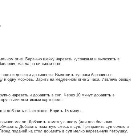
и
сильном огне. Баранью шейку нарезать кусочками и выложить в
бавления масла на сильном огне.
а воды и довести до кипения. Выложить кусочки баранины в
у и одну морковь. Варить на медленном огне 2 часа. Извлечь овощи
рупно нарезать и добавить в суп. Через 10 минут добавить в
 крупными ломтиками картофель.
ец и добавить в кастрюлю. Варить 15 минут.
ивочное масло. Добавить томатную пасту (или два больших
обжарить. Добавить томатную смесь в суп. Приправить суп солью и
Перед подачей на стол добавить в суп мелко нарезанную петрушку,