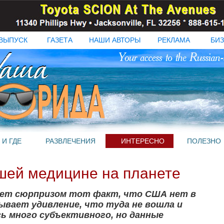
ВЫПУСК
ГАЗЕТА
НАШИ АВТОРЫ
РЕКЛАМА
БИЗ
 И ГДЕ
РАЗВЛЕЧЕНИЯ
ИНТЕРЕСНО
ПОЛЕЗНО
шей медицине на планете
ет сюрпризом тот факт, что США нет в
зывает удивление, что туда не вошла и
сь много субъективного, но данные