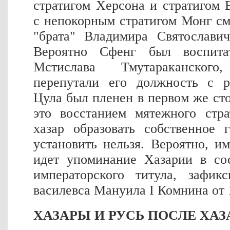
стратигом Херсона и стратигом 
с непокорным стратигом Монг с
"брата" Владимира Святославич
Вероятно Сфенг был воспита
Мстислава Тмутараканског
перепутали его должность с р
Цула был пленен в первом же ст
это восстанием мятежного стр
хазар образовать собственное 
установить нельзя. Вероятно, и
идет упоминание Хазарии в сос
императорского титула, зафик
василевса Мануила I Комнина от 
ХАЗАРЫ И РУСЬ ПОСЛЕ ХА