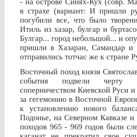
- на острове Сийях-Кух (совр. 
в страхе (вариант: И пришли р
погубили все, что было творен
Итиль из хазар, булгар и буртасо
Булгар... город небольшой... и оп
пришли в Хазаран, Самандар и 
отправились тотчас же к стране Р
Восточный поход князя Святослав
события подвели черту п
соперничеством Киевской Руси и 
за гегемонию в Восточной Европе
к установлению нового баланс
Подонье, на Северном Кавказе и 
походов 965 - 969 годов были с
каганат не прекратил свое сущ