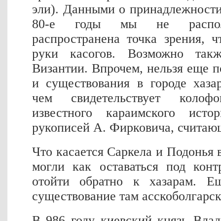
эли). Данными о принадлежности
80-е годы мы не распола
распространена точка зрения, 
руки касогов. Возможно так
Византии. Впрочем, нельзя еще 
и существования в городе хаза
чем свидетельствует коло
известного караимского исто
рукописей А. Фирковича, считаю
Что касается Саркела и Подонья 
могли как оставаться под конт
отойти обратно к хазарам. Е
существование там асскоболгарск
В 986 году киевский князь Вла