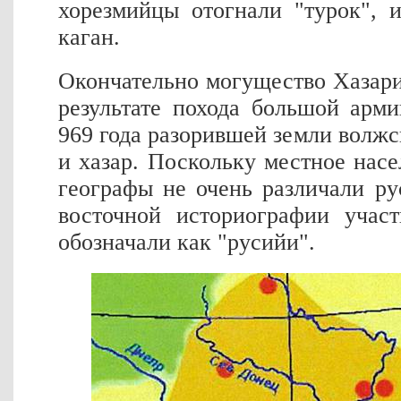
хорезмийцы отогнали "турок", 
каган.
Окончательно могущество Хазар
результате похода большой арм
969 года разорившей земли волжс
и хазар. Поскольку местное насе
географы не очень различали ру
восточной историографии участ
обозначали как "русийи".