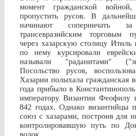
момент гражданской войной
пропустить русов. В дальней
начинают соперничать з
трансевразийским торговым п
через хазарскую столицу Итиль
по нему курсировали еврейск
называли "раданитами" ("
Посольство русов, воспользов
Хазарии полыхала гражданская в
года прибыло в Константинопол
императору Византии Феофилу 
842 годах. Однако византийцы 
союз с хазарами, построив для н
контролировавшую путь по Дон
волок.