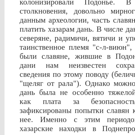
колонизировали Подонье. В 
столкновения, довольно мирно
данным археологии, часть славя
платить хазарам дань. В числе д
северяне, радимичи, вятичи и у
таинственное племя "с-л-виюн",
были славяне, жившие в Подон
дани нам неизвестен сохра
сведения по этому поводу (белич
"щеляг от рала"). Однако можн
дань была не особенно тяжело
как плата за безопасност
зафиксированы попытки славян к
нее. Именно с этим периодо
хазарские находки в Поднепр