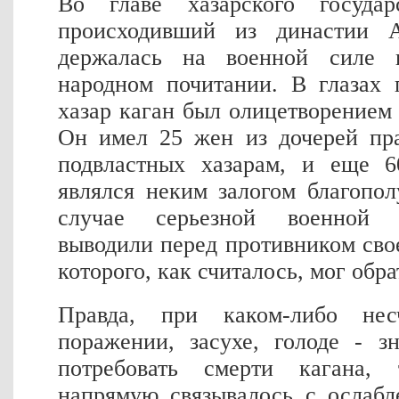
Во главе хазарского государ
происходивший из династии 
держалась на военной силе 
народном почитании. В глазах 
хазар каган был олицетворением
Он имел 25 жен из дочерей пра
подвластных хазарам, и еще 6
являлся неким залогом благопол
случае серьезной военной 
выводили перед противником свое
которого, как считалось, мог обра
Правда, при каком-либо нес
поражении, засухе, голоде - з
потребовать смерти кагана,
напрямую связывалось с ослабл