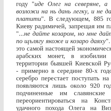
году "
иде Олег на северяне, а 
возложи на нь дань легку, и не 
платити
". В следующем, 885 го
Киеву радимичей, запрещая им пл
"...
не дайте козаром, но мне дай
по щълягу якоже и козаро даяху
"
это самой настоящей экономичес
арабских монет, в изобилии
территории бывшей Киевской Ру
- примерно в середине 80-х год
серебро перестает поступать н
появляются лишь около 920 го
подчиненные им славянские
переориентироваться на Конст
удачного похода Олега на Ви