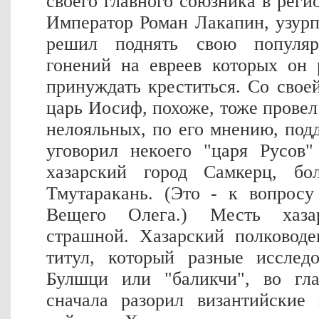
своего главного союзника в реги
Император Роман Лакапин, узур
решил поднять свою популяр
гонений на евреев которых он 
принуждать креститься. Со свое
царь Иосиф, похоже, тоже прове
нелояльных, по его мнению, под
уговорил некоего "царя Русов"
хазарский город Самкерц, бо
Тмутаракань. (Это - к вопросу
Вещего Олега.) Месть хаз
страшной. Хазарский полковод
титул, который разные исслед
Булшци или "баликчи", во гл
сначала разорил византийские