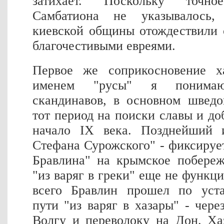
затихает. Поскольку точно
Самбатиона не указывалось,
киевской общины отождествили 
благочестивыми евреями.
Первое же соприкосновение х
именем "русы" я понимаю
скандинавов, в основном шведо
тот период на поиски славы и до
начало IX века. Позднейший 
Стефана Сурожского" - фиксирует
Бравлина" на крымское побереж
"из варяг в греки" еще не функц
всего Бравлин прошел по уста
пути "из варяг в хазары" - чере
Волгу и переволоку на Дон. Ха