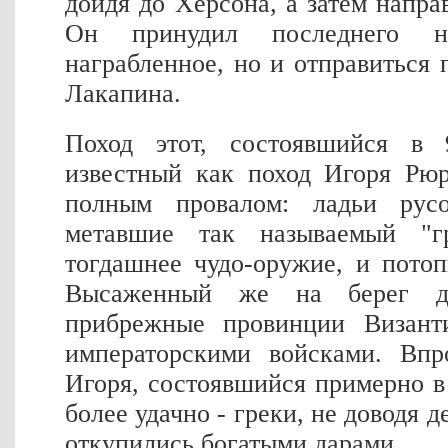
дойдя до Херсона, а затем напра
Он принудил последнего н
награбленное, но и отправиться 
Лакапина.
Поход этот, состоявшийся в
известный как поход Игоря Рюр
полным провалом: ладьи русо
метавшие так называемый "г
тогдашнее чудо-оружие, и пото
Высаженный же на берег де
прибрежные провинции Визант
императорскими войсками. Впр
Игоря, состоявшийся примерно в 
более удачно - греки, не доводя д
откупились богатыми дарами.