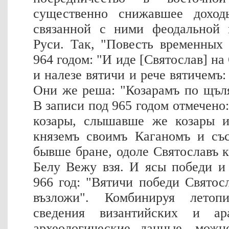
существенно снижавшее дохо
связанной с ними феодальной 
Руси. Так, "Повесть временных
964 годом: "И иде [Святослав] на
и налезе вятичи и рече вятичемъ:
Они же реша: "Козарамъ по щъля
В записи под 965 годом отмечено
козары, слышавше же козары и
княземъ своимъ Каганомъ и съ
бывше бране, одоле Святославъ к
Белу Вежу взя. И ясы победи и 
966 год: "Вятичи победи Святос
възложи". Комбинируя летоп
сведения византийских и ар
археологические данные, можн