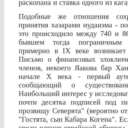
раскопана и ставка одного из кага
Подобные же отношения сох
принятия хазарами иудаизма - п
это происходило между 740 и 8
бывшем тогда пограничным 
примерно в IX веке возникает
Письмо о финансовых злоключе
членов, некоего Яакова бар Ха
начале Х века - первый аут
сообщающий о существован
Наибольший интерес у исследоват
почти десятка подписей под п
прозвищу Северята" (вероятно от
"Гостята, сын Кабара Когена". Ес
среди членов еврейской общины