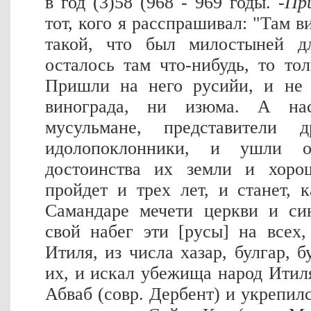
в год (3)58 (968 - 969 годы. -
Пр
тот, кого я расспрашивал: "Там 
такой, что был милостыней д
осталось там что-нибудь, то тол
Пришли на него русийи, и не 
винограда, ни изюма. А нас
мусульмане, представители 
идолопоклонники, и ушли о
достоинства их земли и хоро
пройдет и трех лет, и станет,
Самандаре мечети церкви и си
свой набег эти [русы] на всех
Итиля, из числа хазар, булгар, б
их, и искал убежища народ Итиля
Абваб (совр. Дербент) и укрепилс