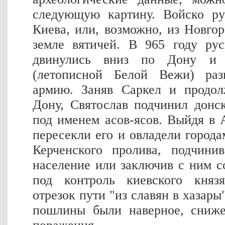
следующую картину. Войско ру
Киева, или, возможно, из Новгор
земле вятичей. В 965 году рус
двинулись вниз по Дону и 
(летописной Белой Вежи) раз
армию. Заняв Саркел и продол
Дону, Святослав подчинил донс
под именем асов-ясов. Выйдя в 
пересекли его и овладели города
Керченского пролива, подчини
население или заключив с ним с
под контроль киевского кня
отрезок пути "из славян в хазар
пошлины были наверное, сниже