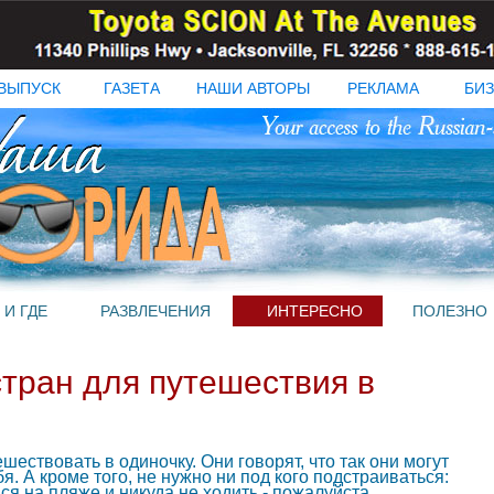
ВЫПУСК
ГАЗЕТА
НАШИ АВТОРЫ
РЕКЛАМА
БИЗ
 И ГДЕ
РАЗВЛЕЧЕНИЯ
ИНТЕРЕСНО
ПОЛЕЗНО
тран для путешествия в
ествовать в одиночку. Они говорят, что так они могут
я. А кроме того, не нужно ни под кого подстраиваться:
ся на пляже и никуда не ходить - пожалуйста,