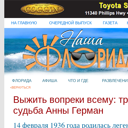
НА ГЛАВНУЮ
ОЧЕРЕДНОЙ ВЫПУСК
ГАЗЕТА
ФЛОРИДА
АФИША
ЧТО И ГДЕ
РАЗВЛЕЧЕНИ
<ВЕРНУТЬСЯ
Выжить вопреки всему: т
судьба Анны Герман
14 февраля 1936 года родилась леге