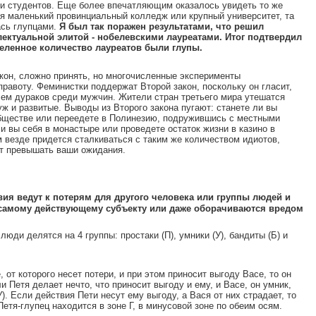
 и студентов. Еще более впечатляющим оказалось увидеть то же
 я маленький провинциальный колледж или крупный университет, та
сь глупцами.
Я был так поражен результатами, что решил
лектуальной элитой - нобелевскими лауреатами. Итог подтвердил
еленное количество лауреатов были глупы.
кон, сложно принять, но многочисленные эксперименты
равоту. Феминистки поддержат Второй закон, поскольку он гласит,
чем дураков среди мужчин. Жители стран третьего мира утешатся
уж и развитые. Выводы из Второго закона пугают: станете ли вы
бществе или переедете в Полинезию, подружившись с местными
ли вы себя в монастыре или проведете остаток жизни в казино в
 везде придется сталкиваться с таким же количеством идиотов,
ет превышать ваши ожидания.
вия ведут к потерям для другого человека или группы людей
и
 самому действующему субъекту или даже оборачиваются вредом
люди делятся на 4 группы: простаки (П), умники (У), бандиты (Б) и
от которого несет потери, и при этом приносит выгоду Васе, то он
ли Петя делает нечто, что приносит выгоду и ему, и Васе, он умник,
). Если действия Пети несут ему выгоду, а Вася от них страдает, то
 Петя-глупец находится в зоне Г, в минусовой зоне по обеим осям.