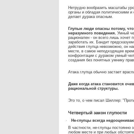
Нетрудно вообразить масштабы уро
органы и обладая политическими и
делает дурака опасным.
Глупые люди опасны потому, что
неразумного поведения.
Умный че
рационален - он всего лишь хочет 
заработать их. Бандит предсказуем
действия глупца невозможно, он на
месте, в самое неподходящее время
конфронтации с дураком умный чел
создания без понятных умнику прав
Атака глупца обычно застает врасп
Даже когда атака становится оче
рациональной структуры.
Это то, о чем писал Шиллер: "Прот
Четвертый закон глупости
·
Не-глупцы всегда недооценива
В частности, не-глупцы постоянно 
любом месте и при любых обстояте