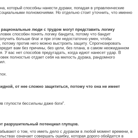
на, который способны нанести дураки, попадая в управленческие
 социальными полномочиями. Но отдельно стоит уточнить, что именно
 рациональные люди с трудом могут представить логику
ловек способен понять логику бандита, потому что бандит
получить больше благ и при этом недостаточно умен, чтобы
, потому против него можно выстроить защиту. Спрогнозировать
вредит вам без причины, без цели, без плана, в самом неожиданном
. У вас нет способов предугадать, когда идиот нанесет удар. В
овек полностью отдает себя на милость дурака, рандомного
ил.
лох.
видной, от нее сложно защититься, потому что она не имеет
ив глупости бессильны даже боги".
ют разрушительный потенциал глупцов.
забывают о том, что иметь дело с дураком в любой момент времени, в
льствах означает совершать ошибку, которая дорого обойдется в