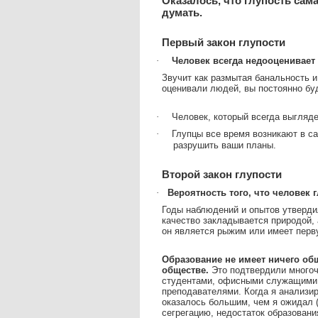
Оказалось, что глупость сам
думать.
Первый закон глупости
·
Человек всегда недооценивает 
Звучит как размытая банальность и
оценивали людей, вы постоянно бу
·
Человек, который всегда выгляд
·
Глупцы все время возникают в с
разрушить ваши планы.
Второй закон глупости
·
Вероятность того, что человек гл
Годы наблюдений и опытов утвердил
качество закладывается природой, 
он является рыжим или имеет перву
Образование не имеет ничего об
обществе.
Это подтвердили многоч
студентами, офисными служащими,
преподавателями. Когда я анализи
оказалось большим, чем я ожидал (
сегрегацию, недостаток образовани