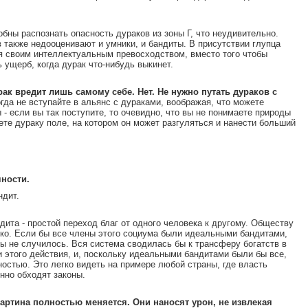
обны распознать опасность дураков из зоны Г, что неудивительно.
ов также недооценивают и умники, и бандиты. В присутствии глупца
 своим интеллектуальным превосходством, вместо того чтобы
 ущерб, когда дурак что-нибудь выкинет.
рак вредит лишь самому себе. Нет. Не нужно путать дураков с
гда не вступайте в альянс с дураками, воображая, что можете
 - если вы так поступите, то очевидно, что вы не понимаете природы
ете дураку поле, на котором он может разгуляться и нанести больший
чности.
ндит.
дита - простой переход благ от одного человека к другому. Обществу
рко. Если бы все члены этого социума были идеальными бандитами,
бы не случилось. Вся система сводилась бы к трансферу богатств в
и этого действия, и, поскольку идеальными бандитами были бы все,
остью. Это легко видеть на примере любой страны, где власть
нно обходят законы.
картина полностью меняется. Они наносят урон, не извлекая