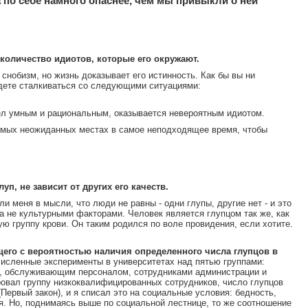
а по себе намного опаснее, чем мы привыкли о ней
количество идиотов, которые его окружают.
 снобизм, но жизнь доказывает его истинность. Как бы вы ни
дете сталкиваться со следующими ситуациями:
ел умным и рациональным, оказывается невероятным идиотом.
амых неожиданных местах в самое неподходящее время, чтобы
уп, не зависит от других его качеств.
и меня в мысли, что люди не равны - одни глупы, другие нет - и это
а не культурными факторами. Человек является глупцом так же, как
ю группу крови. Он таким родился по воле провидения, если хотите.
щего с вероятностью наличия определенного числа глупцов в
исленные эксперименты в университетах над пятью группами:
 обслуживающим персоналом, сотрудниками администрации и
ровал группу низкоквалифицированных сотрудников, число глупцов
Первый закон), и я списал это на социальные условия: бедность,
я. Но, поднимаясь выше по социальной лестнице, то же соотношение