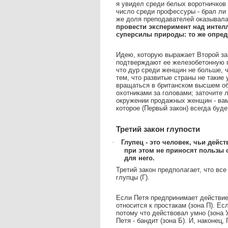
я увидел среди белых воротничков
число среди профессуры - брал ли
же доля преподавателей оказывала
провести эксперимент над интел
суперсилы природы: то же опред
Идею, которую выражает Второй за
подтверждают ее железобетонную п
что дур среди женщин не больше, 
тем, что развитые страны не такие 
вращаться в британском высшем о
охотниками за головами; заточите 
окружении продажных женщин - вам
которое (Первый закон) всегда буд
Третий закон глупости
·
Глупец - это
человек, чьи дейст
при этом не приносят пользы
для него.
Третий закон предполагает, что все 
глупцы (Г).
Если Петя предпринимает действие, 
относится к простакам (зона П). Ес
потому что действовал умно (зона У
Петя - бандит (зона Б). И, наконец,