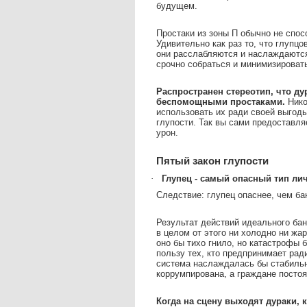
будущем.
Простаки из зоны П обычно не спос
Удивительно как раз то, что глупц
они расслабляются и наслаждаются
срочно собраться и минимизировать
Распространен стереотип, что ду
беспомощными простаками.
Нико
использовать их ради своей выгоды
глупости. Так вы сами предоставля
урон.
Пятый закон глупости
·
Глупец - самый опасный тип ли
Следствие: глупец опаснее, чем ба
Результат действий идеального бан
в целом от этого ни холодно ни жа
оно бы тихо гнило, но катастрофы 
пользу тех, кто предпринимает рад
система наслаждалась бы стабильн
коррумпирована, а граждане постоя
Когда на сцену выходят дураки, 