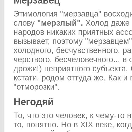
Мерзавец
Этимология "мерзавца" восходи
слову
"мерзлый".
Холод даже 
народов никаких приятных асс
вызывает, поэтому "мерзавцем"
холодного, бесчувственного, р
черствого, бесчеловечного... в
дрожи!) неприятного субъекта. 
кстати, родом оттуда же. Как 
"отморозки".
Негодяй
То, что это человек, к чему-то 
то, понятно. Но в XIX веке, ког