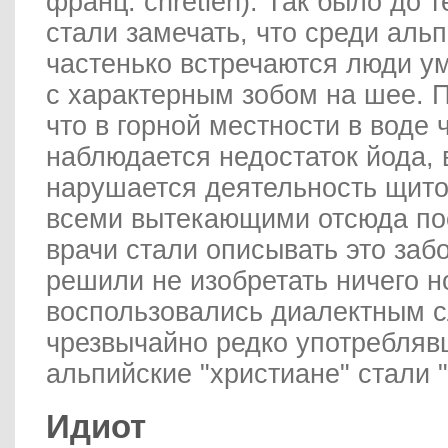
франц. chretien). Так было до т
стали замечать, что среди аль
частенько встречаются люди у
с характерным зобом на шее. 
что в горной местности в воде 
наблюдается недостаток йода, в
нарушается деятельность щито
всеми вытекающими отсюда по
врачи стали описывать это заб
решили не изобретать ничего н
воспользовались диалектным с
чрезвычайно редко употребляв
альпийские "христиане" стали 
Идиот