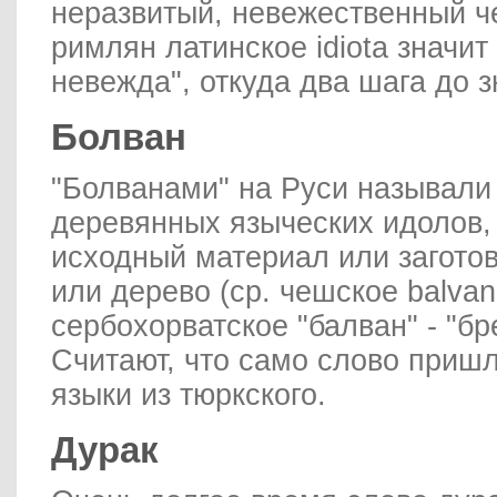
неразвитый, невежественный че
римлян латинское idiota значит 
невежда", откуда два шага до з
Болван
"Болванами" на Руси называли
деревянных языческих идолов,
исходный материал или заготов
или дерево (ср. чешское balvan
сербохорватское "балван" - "бре
Считают, что само слово пришл
языки из тюркского.
Дурак