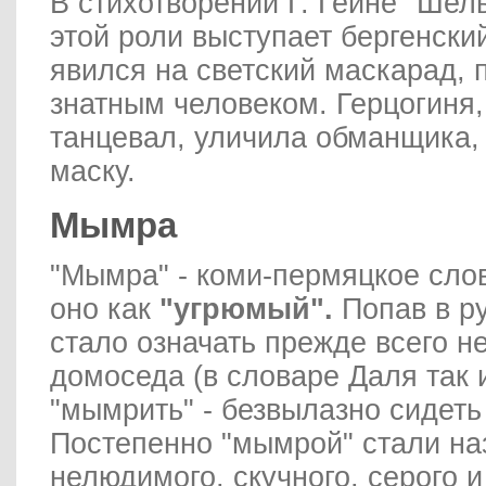
В стихотворении Г. Гейне "Шел
этой роли выступает бергенски
явился на светский маскарад,
знатным человеком. Герцогиня,
танцевал, уличила обманщика, 
маску.
Мымра
"Мымра" - коми-пермяцкое слов
оно как
"угрюмый".
Попав в р
стало означать прежде всего н
домоседа (в словаре Даля так 
"мымрить" - безвылазно сидеть
Постепенно "мымрой" стали на
нелюдимого, скучного, серого 