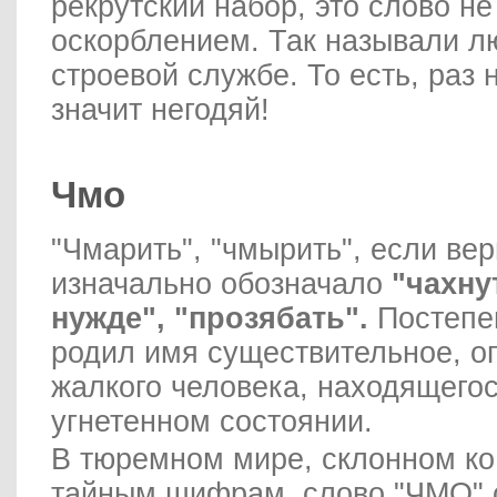
рекрутский набор, это слово н
оскорблением. Так называли лю
строевой службе. То есть, раз 
значит негодяй!
Чмо
"Чмарить", "чмырить", если ве
изначально обозначало
"чахну
нужде", "прозябать".
Постепен
родил имя существительное, 
жалкого человека, находящего
угнетенном состоянии.
В тюремном мире, склонном ко
тайным шифрам, слово "ЧМО" 