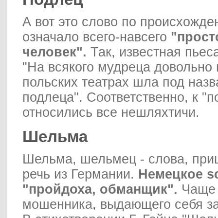
А вот это слово по происхожде
означало всего-навсего
"прост
человек".
Так, известная пьес
"На всякого мудреца довольно 
польских театрах шла под назв
подлеца". Соответственно, к "
относились все нешляхтичи.
Шельма
Шельма, шельмец - слова, пр
речь из Германии.
Немецкое s
"пройдоха, обманщик".
Чаще 
мошенника, выдающего себя за