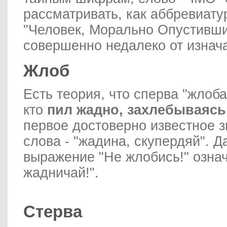
рассматривать, как аббревиат
"Человек, Морально Опустивший
совершенно недалеко от изнач
Жлоб
Есть теория, что сперва "жлоба
кто
пил жадно, захлебываясь
первое достоверно известное з
слова - "жадина, скупердяй". Д
выражение "Не жлобись!" означ
жадничай!".
Стерва