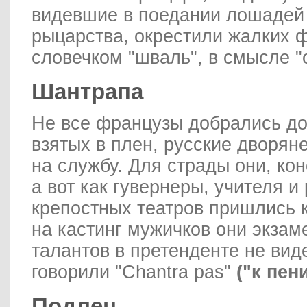
видевшие в поедании лошадей
рыцарства, окрестили жалких 
словечком "шваль", в смысле "
Шантрапа
Не все французы добрались до
взятых в плен, русские дворяне
на службу. Для страды они, кон
а вот как гувернеры, учителя и
крепостных театров пришлись 
на кастинг мужичков они экзам
талантов в претенденте не вид
говорили "Сhantra pas"
("к пен
Подлец