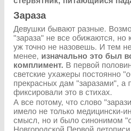
стервятник, питающийся пад
Зараза
Девушки бывают разные. Возмо
"зараза" не все обижаются, но
уж точно не назовешь. И тем н
менее,
изначально это был в
комплимент.
В первой половин
светские ухажеры постоянно "
прекрасных дам "заразами", а 
фиксировали это в стихах.
А все потому, что слово "зараз
имело не только медицински-
смысл, но и было синонимом "с
Новгородской Первой летописи