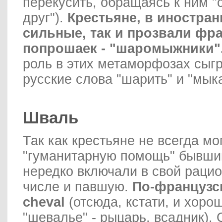
перекусить, обращаясь к ним "с
друг").
Крестьяне, в иностран
сильные, так и прозвали фр
попрошаек - "шаромыжники"
роль в этих метаморфозах сыгр
русские слова "шарить" и "мыка
Шваль
Так как крестьяне не всегда мо
"гуманитарную помощь" бывшим
нередко включали в свой рацио
числе и павшую.
По-французс
cheval
(отсюда, кстати, и хоро
"шевалье" - рыцарь, всадник). 