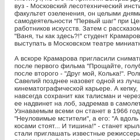
вуз - Московский лесотехнический инсти
факультет озеленения, он целыми дням
самодеятельности "Первый шаг" при Ц
работников искусств. Затем с рассказ
"Ваня, ты как здесь?!" студент Крамаро
выступать в Московском театре миниат
А вскоре Крамарова пригласили снимать
после первого фильма "Прощайте, голуб
после второго - "Друг мой, Колька!". Ро
Савелий позднее назовет одной из луч
кинематографической карьере. А кепку,
навсегда сохранит как талисман и чере
ее надвинет на лоб, задремав в самоле
Узнаваемым всеми он станет в 1966 го
"Неуловимые мстители", а его: "А вдоль
косами стоят... И тишина!" - станет кр
стали приглашать известные режиссеры