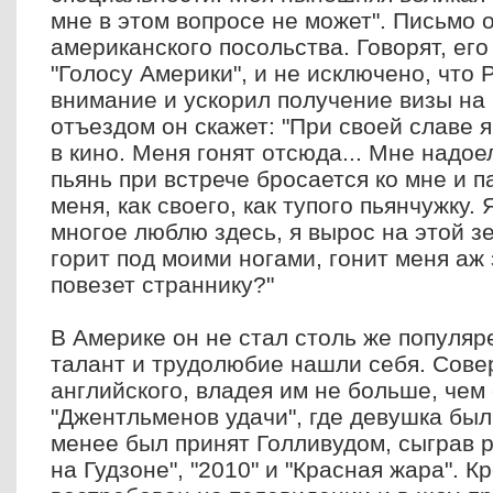
мне в этом вопросе не может". Письмо 
американского посольства. Говорят, ег
"Голосу Америки", и не исключено, что 
внимание и ускорил получение визы на 
отъездом он скажет: "При своей славе 
в кино. Меня гонят отсюда... Мне надое
пьянь при встрече бросается ко мне и 
меня, как своего, как тупого пьянчужку. 
многое люблю здесь, я вырос на этой з
горит под моими ногами, гонит меня аж 
повезет страннику?"
В Америке он не стал столь же популяре
талант и трудолюбие нашли себя. Сове
английского, владея им не больше, чем 
"Джентльменов удачи", где девушка была
менее был принят Голливудом, сыграв 
на Гудзоне", "2010" и "Красная жара". К