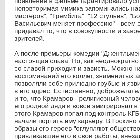
появление в фильме гарантировало успе
неповторимая мимика запоминались нав
мастеров", "Трембита", "12 стульев", "
Васильевич меняет профессию" - всем 
придавал то, что в совокупности и зав
зрителей.
А после премьеры комедии "Джентльмен
настоящая слава. Но, как неоднократно
со славой приходит и зависть. Можно 
воспоминаний его коллег, знаменитых а
позволяли себе прилюдно грубые и язв
в его адрес. Естественно, доброжелате
и то, что Крамаров - религиозный челов
его родной дядя и вовсе эмигрировал в
этого Крамаров попал под контроль КГБ
начали портить ему карьеру. В Госкино
образы его героев "оглупляют общество
привлекавшие его в свои работы, внеза