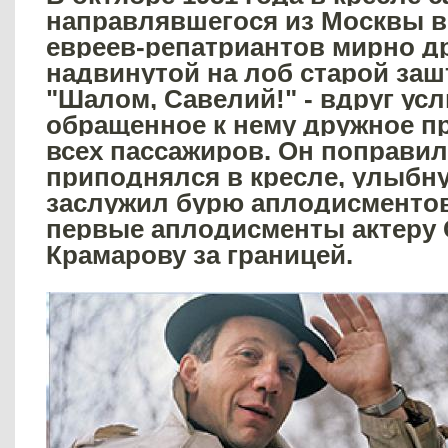
направлявшегося из Москвы в
евреев-репатриантов мирно д
надвинутой на лоб старой заш
"Шалом, Савелий!" - вдруг ус
обращенное к нему дружное п
всех пассажиров. Он поправил 
приподнялся в кресле, улыбну
заслужил бурю аплодисментов
первые аплодисменты актеру
Крамарову за границей.