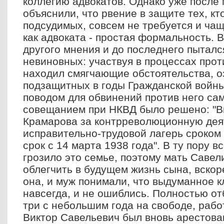
коллегию адвокатов. Однако уже после
объяснили, что рвение в защите тех, кт
подсудимых, совсем не требуется и чащ
как адвоката - простая формальность. 
другого мнения и до последнего пыталс
невиновных: участвуя в процессах проти
находил смягчающие обстоятельства, о
подзащитных в годы Гражданской войны
поводом для обвинений против него са
совещанием при НКВД было решено: "В
Крамарова за контрреволюционную дея
исправительно-трудовой лагерь сроком 
срок с 14 марта 1938 года". В ту пору в
грозило это семье, поэтому мать Савели
облегчить в будущем жизнь сына, вско
она, и муж понимали, что выдуманное 
навсегда, и не ошиблись. Полностью от
три с небольшим года на свободе, рабо
Виктор Савельевич был вновь арестован