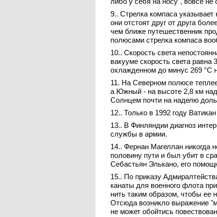
либо у себя на носу", вовсе н
9.. Стрелка компаса указывает
они отстоят друг от друга бол
чем ближе путешественник про
полюсами стрелка компаса вооб
10.. Скорость света непостоянн
вакууме скорость света равна 30
охлажденном до минус 269 °C н
11. На Северном полюсе тепле
а Южный - на высоте 2,8 км на
Cолнцем почти на наделю дол
12.. Только в 1992 году Ватик
13.. В Финляндии диагноз инте
службы в армии.
14.. Фернан Магеллан никогда 
половину пути и был убит в ср
Себастьян Элькано, его помощ
15.. По приказу Адмиралтейства
канаты для военного флота при
нить таким образом, чтобы ее 
Отсюда возникло выражение "мы
не может обойтись повествован