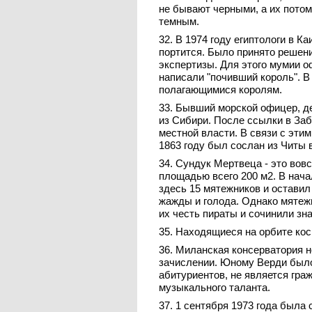
не бывают черными, а их потомс
темным.
32. В 1974 году египтологи в К
портится. Было принято решен
экспертизы. Для этого мумии оф
написали "почивший король". 
полагающимися королям.
33. Бывший морской офицер, д
из Сибири. После ссылки в Заб
местной власти. В связи с эти
1863 году был сослан из Читы 
34. Сундук Мертвеца - это вов
площадью всего 200 м2. В нача
здесь 15 мятежников и оставил
жажды и голода. Однако мятеж
их честь пираты и сочинили зн
35. Находящиеся на орбите кос
36. Миланская консерватория н
зачислении. Юному Верди было 
абитуриентов, не является гр
музыкального таланта.
37. 1 сентября 1973 года была