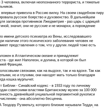
3 человека, включая неопознанного террориста, и тяжелые
льников.
 впервые привезла в Россию вилку. На своем свадебном пиру
ировала русское боярство и духовенство. В дальнейшем
для заговора противников Лжедмитрия - раз царь с царицей
тиной, значит, они не русские и не монархи, а порождение
по имени детского психиатра из Вены, исследовавшего
и наличии этого психического заболевания человек не
имеет представления о том, что у других людей тоже есть
оложен в Атлантическом океане и принадлежит
та - где жил Наполеон, и долина, в которой он был
рией Франции.
олосовыми связками, как на выдохе, так и на вдохе. Так как
епыми, но и глухими, они находят мать только благодаря
огда кошка мурлычет.
т Библии - Синайский кодекс - в 1933 году по личному
дан советскими властями Британскому музею за 100 000
ценность древнейшей унциальной пергаментной рукописи
счислению - она абсолютно бесценна.
А Теодору Рузвельту, которого близкие называли Тедди, на