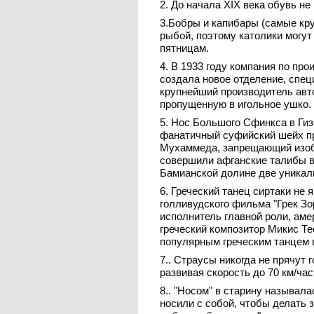
2. До начала XIX века обувь н
3.Бобры и капибары (самые кр
рыбой, поэтому католики могут
пятницам.
4. В 1933 году компания по про
создала новое отделение, спе
крупнейший производитель автом
пропущенную в игольное ушко.
5. Нос Большого Сфинкса в Гизе
фанатичный суфийский шейх пр
Мухаммеда, запрещающий изоб
совершили афганские талибы в
Бамианской долине две уникаль
6. Греческий танец сиртаки не
голливудского фильма "Грек Зо
исполнитель главной роли, аме
греческий композитор Микис Т
популярным греческим танцем в
7.. Страусы никогда не прячут 
развивая скорость до 70 км/час
8.. "Носом" в старину называл
носили с собой, чтобы делать з