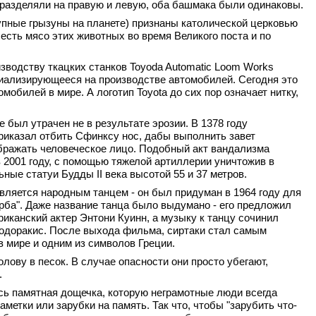
е разделяли на правую и левую, оба башмака были одинаковы.
упные грызуны на планете) признаны католической церковью
 есть мясо этих животных во время Великого поста и по
изводству ткацких станков Toyoda Automatic Loom Works
циализирующееся на производстве автомобилей. Сегодня это
обилей в мире. А логотип Toyota до сих пор означает нитку,
 был утрачен не в результате эрозии. В 1378 году
иказал отбить Сфинксу нос, дабы выполнить завет
ражать человеческое лицо. Подобный акт вандализма
 2001 году, с помощью тяжелой артиллерии уничтожив в
ные статуи Будды II века высотой 55 и 37 метров.
 является народным танцем - он был придуман в 1964 году для
рба". Даже название танца было выдумано - его предложил
риканский актер Энтони Куинн, а музыку к танцу сочинил
еодоракис. После выхода фильма, сиртаки стал самым
 мире и одним из символов Греции.
голову в песок. В случае опасности они просто убегают,
.
ась памятная дощечка, которую неграмотные люди всегда
аметки или зарубки на память. Так что, чтобы "зарубить что-