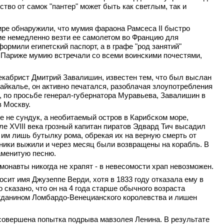
тво от самок "пантер" может быть как светлым, так и
аире обнаружили, что мумия фараона Рамсеса II быстро
ие немедленно везти ее самолетом во Францию для
ормили египетский паспорт, а в графе "род занятий"
В Париже мумию встречали со всеми воинскими почестями,
екабрист Дмитрий Завалишин, известен тем, что был выслан
айкалье, он активно печатался, разоблачая злоупотребления
м, по просьбе генерал-губернатора Муравьева, Завалишин в
в Москву.
се не сундук, а необитаемый остров в Карибском море,
ле XVIII века грозный капитан пиратов Эдвард Тич высадил
 им лишь бутылку рома, обрекая их на верную смерть от
ники выжили и через месяц были возвращены на корабль. В
аменитую песню.
монавты никогда не храпят - в невесомости храп невозможен.
осит имя Джузеппе Верди, хотя в 1833 году отказала ему в
сказано, что он на 4 года старше обычного возраста
ажданином Ломбардо-Венецианского королевства и лишен
 совершена попытка подрыва мавзолея Ленина. В результате