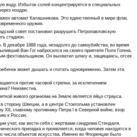
кую воду. Избыток солей концентрируется в специальных
ерез ноздри.
ажен автомат Калашникова. Это единственный в мире флаг,
овременного оружия.
градский совет постановил разрушить Петропавловскую
ить стадион.
хо. В декабре 1888 года, незадолго до самоубийства, во время
ыпивший Ван Гог набросился на своего приятеля Поля Гогена.
м фехтовальщиком. Он выхватил шпагу и, защищаясь, отсек
в ребенок может дышать и глотать одновременно. Затем эта
ащаются против часовой стрелки, за исключением
ина? Неизвестна.
леткой живого организма на Земле является яйцо страуса.
в сторону Швеции, а в центре Стокгольма установлен
 XII, главному противнику Петра I в Северной войне, взор
ию к России.
ии учат, как вести себя с жертвами синдрома Стендаля.
ического припадка и проявляется, когда человек находится в
о числа объектов искусства. Именно во Флоренции было