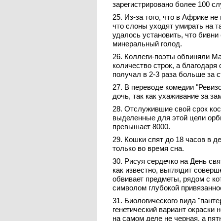
зарегистрировано более 100 с
25. Из-за того, что в Африке н
что слоны уходят умирать на т
удалось установить, что бивни
минеральный голод.
26. Коллеги-поэты обвиняли Ма
количество строк, а благодаря
получал в 2-3 раза больше за 
27. В переводе комедии "Ревиз
дочь, так как ухаживание за з
28. Отслужившие свой срок кос
выделенные для этой цели орб
превышает 8000.
29. Кошки спят до 18 часов в д
только во время сна.
30. Рисуя сердечко на День св
как известно, выглядит соверш
обвивает предметы, рядом с ко
символом глубокой привязанно
31. Биологического вида "панте
генетический вариант окраски 
на самом деле не черная, а пят