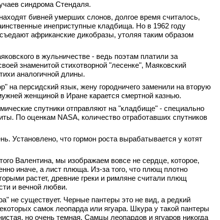
лучаев синдрома Стендаля.
е находят бивней умерших слонов, долгое время считалось,
аинственные инеприступные кладбища. Но в 1962 году
 съедают африканские дикобразы, утоляя таким образом
яковского в жульничестве - ведь поэтам платили за
 своей знаменитой стихотворной "лесенке", Маяковский
стихи аналогичной длины.
ор" на персидский язык, жену городничего заменили на вторую
амужней женщиной в Иране карается смертной казнью.
мические спутники отправляют на "кладбище" - специально
иты. По оценкам NASA, количество отработавших спутников
ень. Установлено, что гормон роста вырабатывается у котят
ятого Валентина, мы изображаем вовсе не сердце, которое,
енно иначе, а лист плюща. Из-за того, что плющ плотно
торыми растет, древние греки и римляне считали плющ
сти и вечной любви.
ра" не существует. Черные пантеры это не вид, а редкий
некоторых самок леопарда или ягуара. Шкура у такой пантеры
нистая, но очень темная. Самцы леопардов и ягуаров никогда