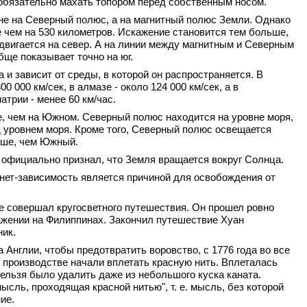
е обязательно махать топором перед собственным носом.
 не на Северный полюс, а на магнитный полюс Земли. Однако
ее чем на 530 километров. Искажение становится тем больше,
двигается на север. А на линии между магнитным и Северным
ще показывает точно на юг.
а и зависит от среды, в которой он распространяется. В
0 000 км/сек, в алмазе - около 124 000 км/сек, а в
атрии - менее 60 км/час.
е, чем на Южном. Северный полюс находится на уровне моря,
д уровнем моря. Кроме того, Северный полюс освещается
ьше, чем Южный.
ан официально признал, что Земля вращается вокруг Солнца.
рнет-зависимость является причиной для освобождения от
не совершал кругосветного путешествия. Он прошел ровно
ажении на Филиппинах. Закончил путешествие Хуан
ник.
 Англии, чтобы предотвратить воровство, с 1776 года во все
 производстве начали вплетать красную нить. Вплеталась
нельзя было удалить даже из небольшого куска каната.
сль, проходящая красной нитью", т. е. мысль, без которой
ие.