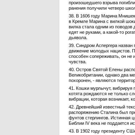
произошедшего взрыва погибли 
ранения получили четверо шко
38. В 1606 году Марина Мнишек
в Кремле Марина с вилкой шок
вилка стала одним из поводов 
едят не руками, а какой-то рога
дьявола.
39. Синдром Аспергера назван 
движение молодых нацистов. Пр
способен сопереживать, он не 
чувства.
40. Остров Святой Елены расп
Великобритании, однако два мес
похоронен, - являются террито
41. Кошки мурлычут, вибрируя г
котята рождаются не только сл
вибрации, которая возникает, к
42. Древнейший известный текс
распоряжению Сталина был про
фунтов стерлингов. Истинная 
Библии IV века не поддается и
43. В 1902 году президенту СШ