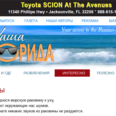
ВЫПУСК
ГАЗЕТА
НАШИ АВТОРЫ
РЕКЛАМА
БИЗ
 И ГДЕ
РАЗВЛЕЧЕНИЯ
ИНТЕРЕСНО
ПОЛЕЗНО
ты
нося морскую раковину к уху,
о от окружающих нас шумов.
ате никаких звуков из раковины не раздается.