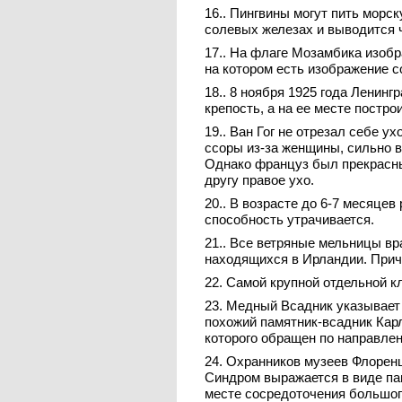
16.. Пингвины могут пить морс
солевых железах и выводится ч
17.. На флаге Мозамбика изобр
на котором есть изображение с
18.. 8 ноября 1925 года Ленин
крепость, а на ее месте постро
19.. Ван Гог не отрезал себе у
ссоры из-за женщины, сильно в
Однако француз был прекрасны
другу правое ухо.
20.. В возрасте до 6-7 месяце
способность утрачивается.
21.. Все ветряные мельницы вр
находящихся в Ирландии. Прич
22. Самой крупной отдельной к
23. Медный Всадник указывает 
похожий памятник-всадник Карлу
которого обращен по направлен
24. Охранников музеев Флоренц
Синдром выражается в виде пан
месте сосредоточения большог