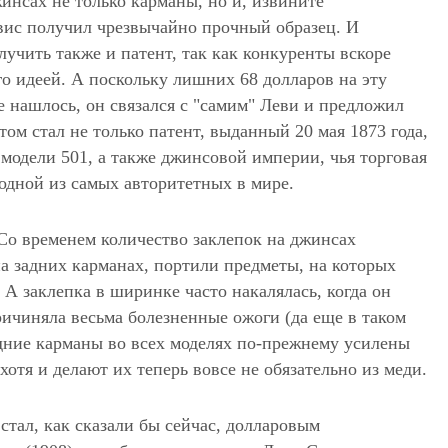
инсах не только карманы, но и, извините
вис получил чрезвычайно прочный образец. И
лучить также и патент, так как конкуренты вскоре
го идеей. А поскольку лишних 68 долларов на эту
е нашлось, он связался с "самим" Леви и предложил
том стал не только патент, выданный 20 мая 1873 года,
модели 501, а также джинсовой империи, чья торговая
 одной из самых авторитетных в мире.
 Со временем количество заклепок на джинсах
на задних карманах, портили предметы, на которых
 А заклепка в ширинке часто накалялась, когда он
ричиняла весьма болезненные ожоги (да еще в таком
дние карманы во всех моделях по-прежнему усилены
отя и делают их теперь вовсе не обязательно из меди.
стал, как сказали бы сейчас, долларовым