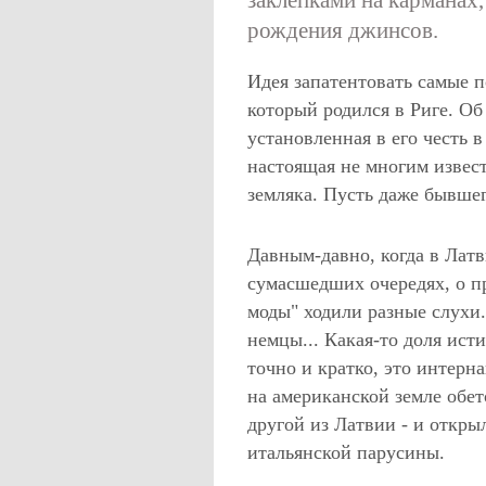
заклепками на карманах,
рождения джинсов.
Идея запатентовать самые п
который родился в Риге. Об
установленная в его честь 
настоящая не многим извест
земляка. Пусть даже бывшег
Давным-давно, когда в Латв
сумасшедших очередях, о п
моды" ходили разные слухи.
немцы... Какая-то доля ист
точно и кратко, это интерн
на американской земле обет
другой из Латвии - и откры
итальянской парусины.