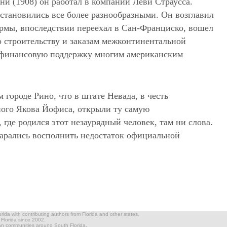
и (1908) он работал в компании Леви Страусса.
становились все более разнообразными. Он возглавил
рмы, впоследствии переехал в Сан-Франциско, вошел
о строительству и заказам межконтинентальной
л финансовую поддержку многим американским
м городе Рино, что в штате Невада, в честь
ого Якова Йофиса, открыли ту самую
 где родился этот незаурядный человек, там ни слова.
тарались восполнить недостаток официальной
ida with contributing authors from Florida and other states.
n Florida since 2002.
ian communities around South Florida.