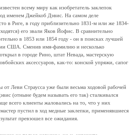
известен всему миру как изобретатель заклепок
од именем Джейкоб Дэвис. На самом деле
о в Риге, в году приблизительно 1831-м или же 1834-
сходятся) его звали Яков Йофис. В сравнительно
ительно в 1853 или 1854 году - он в поисках лучшей
ории США. Сменив имя-фамилию и несколько
открыл в городе Рино, штат Невада, мастерскую
вбойских аксессуаров, как-то: конской упряжи, сапог
ы от Леви Страусса уже были весьма ходовой рабочей
Дэвис (отныне будем называть его так) сталкивался
аще всего клиенты жаловались на то, что у них
 мастер пустил в ход медные заклепки, применявшиеся
езультат превзошел все ожидания.