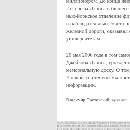
миллионером. До конца жизн
Интересы Дэвиса в бизнесе 
нью-йоркское отделение фи
в наблюдательный совета п
железной дороги, оказыва
университетам.
20 мая 2006 года в том само
Джейкоба Дэвиса, урожденн
мемориальную доску. О том,
В какой-то степени мы пос
информации.
Владимир Ореховский,
журналист
OUR FLORIDA is the original Russian newspaper in Flor
It is distributing to all Russian-speaking communities i
Our largest readership is Russians in Miami and Russ