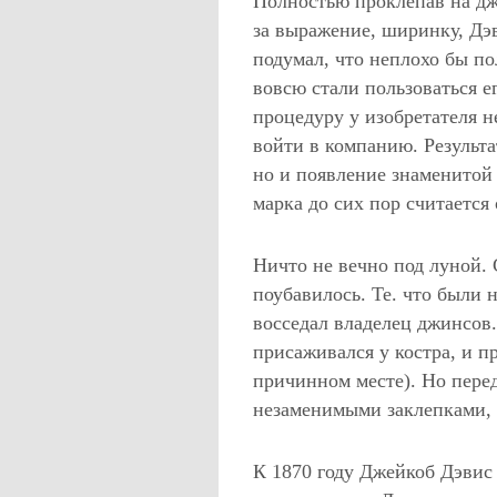
Полностью проклепав на дж
за выражение, ширинку, Дэ
подумал, что неплохо бы по
вовсю стали пользоваться е
процедуру у изобретателя н
войти в компанию. Результа
но и появление знаменитой 
марка до сих пор считается
Ничто не вечно под луной.
поубавилось. Те. что были 
восседал владелец джинсов.
присаживался у костра, и п
причинном месте). Но пере
незаменимыми заклепками, х
К 1870 году Джейкоб Дэвис 