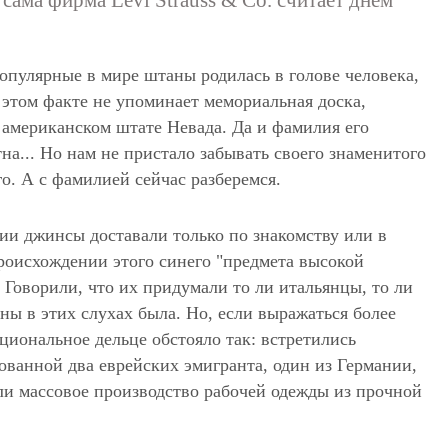
 сама фирма Levi Strauss & Co. считает днем
опулярные в мире штаны родилась в голове человека,
 этом факте не упоминает мемориальная доска,
в американском штате Невада. Да и фамилия его
на... Но нам не пристало забывать своего знаменитого
о. А с фамилией сейчас разберемся.
ии джинсы доставали только по знакомству или в
роисхождении этого синего "предмета высокой
 Говорили, что их придумали то ли итальянцы, то ли
ины в этих слухах была. Но, если выражаться более
ациональное дельце обстояло так: встретились
ованной два еврейских эмигранта, один из Германии,
ли массовое производство рабочей одежды из прочной