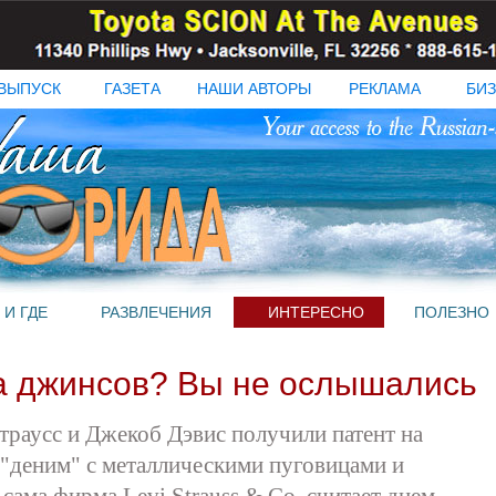
ВЫПУСК
ГАЗЕТА
НАШИ АВТОРЫ
РЕКЛАМА
БИЗ
 И ГДЕ
РАЗВЛЕЧЕНИЯ
ИНТЕРЕСНО
ПОЛЕЗНО
на джинсов? Вы не ослышались
траусс и Джекоб Дэвис получили патент на
 "деним" с металлическими пуговицами и