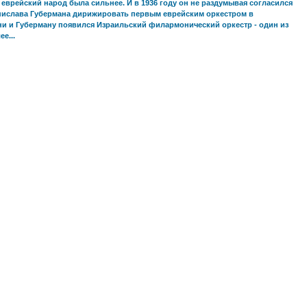
а еврейский народ была сильнее. И в 1936 году он не раздумывая согласился
нислава Губермана дирижировать первым еврейским оркестром в
ни и Губерману появился Израильский филармонический оркестр - один из
е...