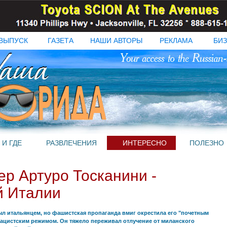
ВЫПУСК
ГАЗЕТА
НАШИ АВТОРЫ
РЕКЛАМА
БИЗ
 И ГДЕ
РАЗВЛЕЧЕНИЯ
ИНТЕРЕСНО
ПОЛЕЗНО
р Артуро Тосканини -
й Италии
л итальянцем, но фашистская пропаганда вмиг окрестила его "почетным
нацистским режимом. Он тяжело переживал отлучение от миланского