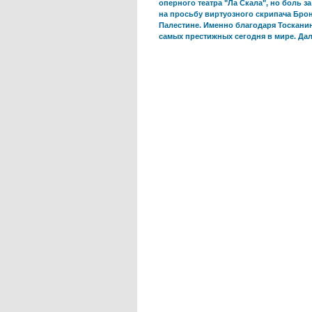
оперного театра "Ла Скала", но боль з
на просьбу виртуозного скрипача Бро
Палестине. Именно благодаря Тоскани
самых престижных сегодня в мире. Дале