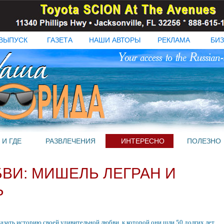
ВЫПУСК
ГАЗЕТА
НАШИ АВТОРЫ
РЕКЛАМА
БИЗ
 И ГДЕ
РАЗВЛЕЧЕНИЯ
ИНТЕРЕСНО
ПОЛЕЗНО
ВИ: МИШЕЛЬ ЛЕГРАН И
Ь
азать историю своей удивительной любви, к которой они шли 50 долгих лет.