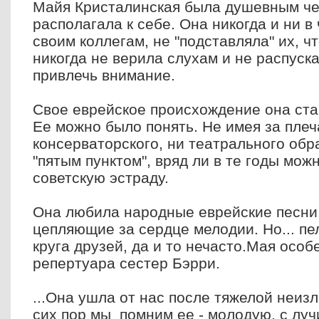
Майя Кристалинская была душевным че
располагала к себе. Она никогда и ни в
своим коллегам, не "подставляла" их, ч
никогда не верила слухам и не распуска
привлечь внимание.
Свое еврейское происхождение она ст
Ее можно было понять. Не имея за плеч
консерваторского, ни театрального обр
"пятым пунктом", вряд ли в те годы мож
советскую эстраду.
Она любила народные еврейские песни
цепляющие за сердце мелодии. Но... пел
круга друзей, да и то нечасто.Мая осо
репертуара сестер Бэрри.
...Она ушла от нас после тяжелой неиз
сих пор мы помним ее - молодую, с луч