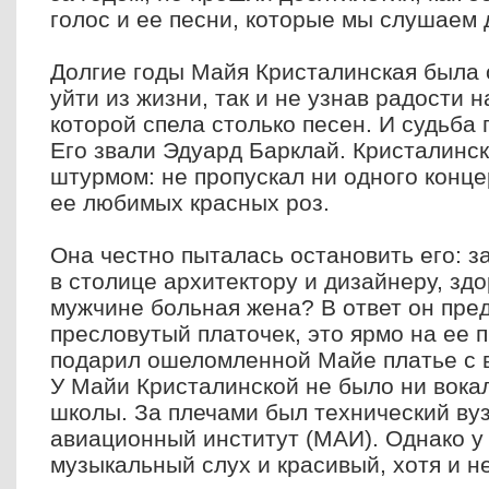
голос и ее песни, которые мы слушаем 
Долгие годы Майя Кристалинская была 
уйти из жизни, так и не узнав радости 
которой спела столько песен. И судьба 
Его звали Эдуард Барклай. Кристалинск
штурмом: не пропускал ни одного конце
ее любимых красных роз.
Она честно пыталась остановить его: 
в столице архитектору и дизайнеру, зд
мужчине больная жена? В ответ он пре
пресловутый платочек, это ярмо на ее 
подарил ошеломленной Майе платье с в
У Майи Кристалинской не было ни вока
школы. За плечами был технический вуз
авиационный институт (МАИ). Однако у
музыкальный слух и красивый, хотя и 