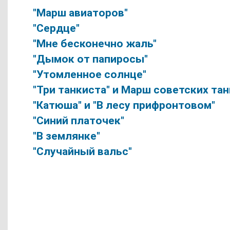
"Марш авиаторов"
"Сердце"
"Мне бесконечно жаль"
"Дымок от папиросы"
"Утомленное солнце"
"Три танкиста" и Марш советских та
"Катюша" и "В лесу прифронтовом"
"Синий платочек"
"В землянке"
"Случайный вальс"