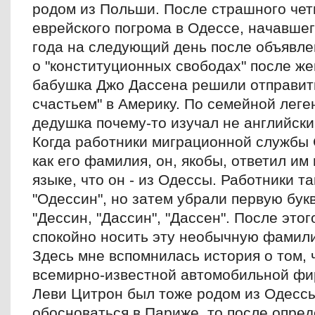
родом из Польши. После страшного че
еврейского погрома в Одессе, начавшег
года на следующий день после объявле
о "конституционных свободах" после ж
бабушка Джо Дассена решили отправить
счастьем" в Америку. По семейной леге
дедушка почему-то изучал не английски
Когда работники миграционной службы
как его фамилия, он, якобы, ответил и
языке, что он - из Одессы. Работники та
"Одессин", но затем убрали первую букв
"Дессин, "Дассин", "Дассен". После это
спокойно носить эту необычную фамил
Здесь мне вспомнилась история о том, 
всемирно-известной автомобильной фи
Леви Цитрон был тоже родом из Одессы
обосноваться в Париже, то после опре