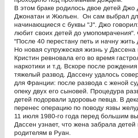
В этом браке родилось двое детей Джо
Джонатан и Жюльен. Он сам выбрал дл
начинающиеся с буквы "J". Джо говорил:
любит своих детей до умопомрачения".
"После 40 перестану петь и начну жить 
Но новая супружеская жизнь у Дассена
Кристин ревновала его во время гастро
наркотики и т.д. Вскоре после рождени
тяжелый развод. Дассену удалось сове
для Франции: после развода с женой су
опеку двух его сыновей. Процедура раз
детей подорвали здоровье певца. В дек
перенес операцию по поводу язвы желу
11 июля 1980-го года перед большим в
Дассен узнает, что жена забрала детей 
родителям в Руан.