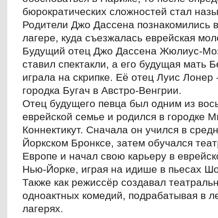
бюрократических сложностей стал назы
Родители Джо Дассена познакомились в
лагере, куда съезжалась еврейская мол
Будущий отец Джо Дассена Жюлиус-Моз
ставил спектакли, а его будущая мать 
играла на скрипке. Её отец Луис Лонер 
городка Бугач в Австро-Венгрии.
Отец будущего певца был одним из вос
еврейской семье и родился в городке 
Коннектикут. Сначала он учился в сред
Йоркском Бронксе, затем обучался теа
Европе и начал свою карьеру в еврейск
Нью-Йорке, играя на идише в пьесах Ш
Также как режиссёр создавал театраль
одноактных комедий, подрабатывая в л
лагерях.