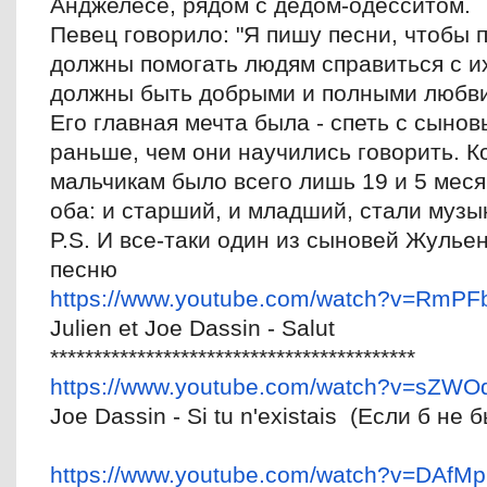
Анджелесе, рядом с дедом-одесситом.
Певец говорило: "Я пишу песни, чтобы 
должны помогать людям справиться с и
должны быть добрыми и полными любв
Его главная мечта была - спеть с сынов
раньше, чем они научились говорить. К
мальчикам было всего лишь 19 и 5 меся
оба: и старший, и младший, стали музы
P.S. И все-таки один из сыновей Жульен
песню
https://www.youtube.com/watch?
v=RmPFb
Julien et Joe Dassin - Salut
******************************
************
https://www.youtube.com/watch?
v=sZWO
Joe Dassin - Si tu n'existais (Если б не б
https://www.youtube.com/watch?
v=DAfM