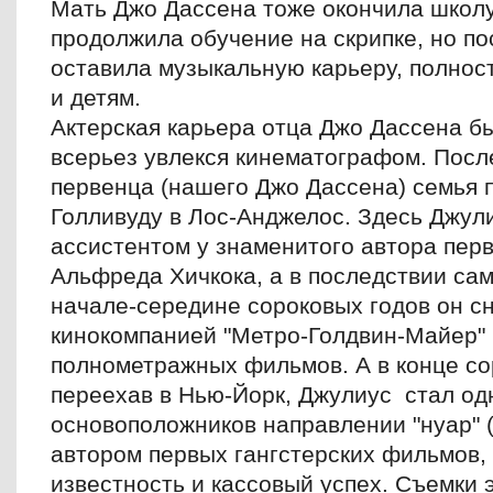
Мать Джо Дассена тоже окончила школу
продолжила обучение на скрипке, но п
оставила музыкальную карьеру, полнос
и детям.
Актерская карьера отца Джо Дассена бы
всерьез увлекся кинематографом. Посл
первенца (нашего Джо Дассена) семья 
Голливуду в Лос-Анджелос. Здесь Джул
ассистентом у знаменитого автора пер
Альфреда Хичкока, а в последствии сам
начале-середине сороковых годов он сн
кинокомпанией "Метро-Голдвин-Майер" 
полнометражных фильмов. А в конце сор
переехав в Нью-Йорк, Джулиус стал од
основоположников направлении "нуар" 
автором первых гангстерских фильмов,
известность и кассовый успех. Съемки