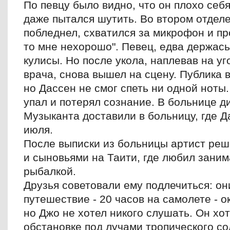
По певцу было видно, что он плохо себя
даже пытался шутить. Во втором отдел
побледнел, схватился за микрофон и пр
то мне нехорошо". Певец, едва держась
кулисы. Но после укола, наплевав на у
врача, снова вышел на сцену. Публика 
но Дассен не смог спеть ни одной ноты
упал и потерял сознание. В больнице д
Музыканта доставили в больницу, где Д
июля.
После выписки из больницы артист реш
и сыновьями на Таити, где любил заним
рыбалкой.
Друзья советовали ему подлечиться: он
путешествие - 20 часов на самолете - о
но Джо не хотел никого слушать. Он хо
обстановке под лучами тропического с