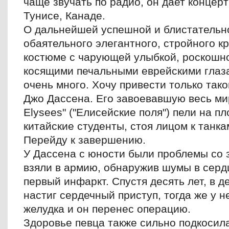
чаще звучать по радио, он дает концер
Тунисе, Канаде.
О дальнейшей успешной и блистательно
обаятельного элегантного, стройного к
костюме с чарующей улыбкой, роскошно
косящими печальными еврейскими глаз
очень много. Хочу привести только так
Джо Дассена. Его завоевавшую весь ми
Elysees" ("Елисейские поля") пели на 
китайские студенты, стоя лицом к танка
Перейду к завершению.
У Дассена с юности были проблемы со з
взяли в армию, обнаружив шумы в сердц
первый инфаркт. Спустя десять лет, в д
настиг сердечный приступ, тогда же у н
желудка и он перенес операцию.
Здоровье певца также сильно подкосила