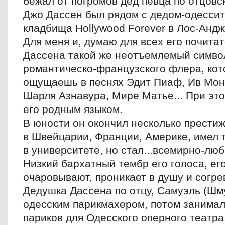
бежал от погромов дед певца по отцовс
Джо Дассен был рядом с дедом-одессит
кладбища Hollywood Forever в Лос-Анд
Для меня и, думаю для всех его почита
Дассена такой же неотъемлемый симво
романтическо-французского флера, кот
ощущаешь в песнях Эдит Пиаф, Ив Мон
Шарля Азнавура, Мире Матье... При эт
его родным языком.
В юности он окончил несколько прести
в Швейцарии, Франции, Америке, имел 
в университете, но стал...всемирно-лю
Низкий бархатный тембр его голоса, ег
очаровывают, проникает в душу и согре
Дедушка Дассена по отцу, Самуэль (Шм
одесским парикмахером, потом занима
париков для Одесского оперного театра