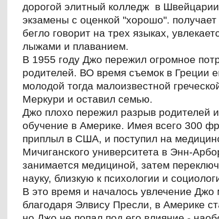
дорогой элитный колледж в Швейцарии.
экзамены с оценкой "хорошо". получает
бегло говорит на трех языках, увлекает
лыжами и плаванием.
В 1955 году Джо пережил огромное пот
родителей. ВО время съемок в Греции е
молодой тогда малоизвестной греческо
Меркури и оставил семью.
Джо плохо пережил разрыв родителей 
обучение в Америке. Имея всего 300 фр
приплыл в США, и поступил на медицин
Мичиганского университета в Энн-Арбо
занимается медициной, затем переключ
науку, близкую к психологии и социолог
В это время и началось увлечение Джо 
благодаря Элвису Пресли, в Америке ст
но Джо не попал под его влияние - наоб