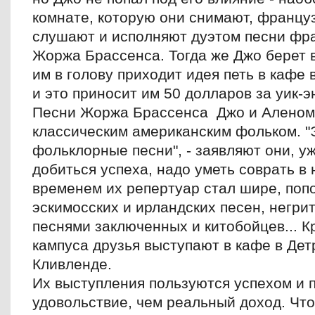
комнате, которую они снимают, франц
слушают и исполняют дуэтом песни фр
Жоржа Брассенса. Тогда же Джо берет в
им в голову приходит идея петь в кафе 
и это приносит им 50 долларов за уик-э
Песни Жоржа Брассенса Джо и Аленом 
классическим американским фольком. "
фольклорные песни", - заявляют они, уж
добиться успеха, надо уметь соврать в
временем их репертуар стал шире, поп
эскимосских и ирландских песен, негри
песнями заключенных и китобойцев... К
кампуса друзья выступают в кафе в Дет
Кливленде.
Их выступления пользуются успехом и 
удовольствие, чем реальный доход. Что