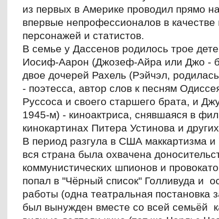
из первых в Америке проводил прямо на
впервые непрофессионалов в качестве
персонажей и статистов.
В семье у Дассенов родилось трое дете
Иосиф-Аарон (Джозеф-Айра или Джо - 
двое дочерей Рахель (Рэйчэл, родилась
- поэтесса, автор слов к песням Одиссе
Руссоса и своего старшего брата, и Дж
1945-м) - киноактриса, снявшаяся в фил
кинокартинах Питера Устинова и други
В период разгула в США маккартизма и 
вся страна была охвачена доносительс
коммунистических шпионов и провокато
попал в "Чёрный список" Голливуда и о
работы (одна театральная постановка за
был вынужден вместе со всей семьёй к