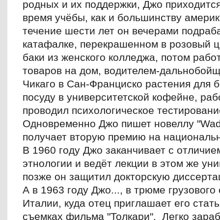
родных и их поддержки, Джо приходитс
время учёбы, как и большинству америк
течение шести лет он вечерами подраб
катафалке, перекрашенном в розовый ц
баки из женского колледжа, потом раб
товаров на дом, водителем-дальнобойщ
Чикаго в Сан-Франциско растения для б
посуду в университетской кофейне, ра
проводил психологическое тестировани
Одновременно Джо пишет новеллу "Wade 
получает вторую премию на националь
В 1960 году Джо заканчивает с отличие
этнологии и ведёт лекции в этом же ун
позже он защитил докторскую диссерта
А в 1963 году Джо..., в трюме грузового
Италии, куда отец приглашает его стат
съемках фильма "Толкари". Легко зара