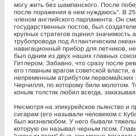
могу жить без шампанского. После побе
после поражения в нем нуждаюсь". В 25
членом английского парламента. Он см
государственных постов, был создателе
крупных стратегов оценил значимость 
трубопровода под Атлантическим океан
навигационный прибор для летчиков, не 
был одним из двух наших главных союз
Гитлером. Забавно, что сразу после р
его главным врагом советской власти, а
непременным атрибутом первомайских 
Черчилля, по которому били молотом. Т
коньяк толстяк любил всегда, заказывая
Несмотря на эпикурейское пьянство и п
сигарам (его называли человеком с Кубо
был жизнелюбом. У него бывали тяжелы
которую он называл черным псом. Глав
"черным псом" был, как можно догадатьс