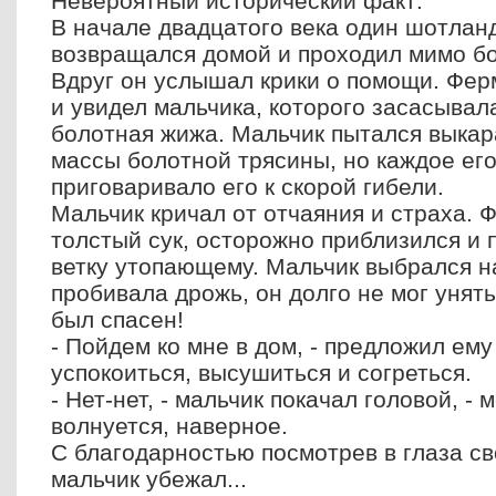
Невероятный исторический факт:
В начале двадцатого века один шотлан
возвращался домой и проходил мимо бо
Вдруг он услышал крики о помощи. Фер
и увидел мальчика, которого засасывал
болотная жижа. Мальчик пытался выкар
массы болотной трясины, но каждое ег
приговаривало его к скорой гибели.
Мальчик кричал от отчаяния и страха. 
толстый сук, осторожно приблизился и
ветку утопающему. Мальчик выбрался н
пробивала дрожь, он долго не мог унять
был спасен!
- Пойдем ко мне в дом, - предложил ему
успокоиться, высушиться и согреться.
- Нет-нет, - мальчик покачал головой, - 
волнуется, наверное.
С благодарностью посмотрев в глаза с
мальчик убежал...