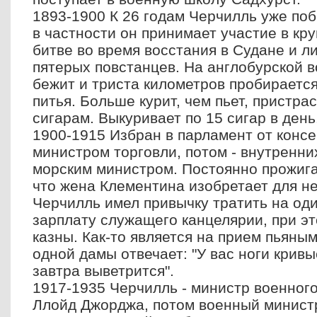
1893-1900 К 26 годам Черчилль уже поб
в частности он принимает участие в кр
битве во время восстания в Судане и л
пятерых повстанцев. На англобурской в
бежит и триста километров пробирается
питья. Больше курит, чем пьет, пристра
сигарам. Выкуривает по 15 сигар в день
1900-1915 Избран в парламент от конс
министром торговли, потом - внутренних
морским министром. Постоянно прожига
что жена Клементина изобретает для не
Черчилль имел привычку тратить на од
зарплату служащего канцелярии, при эт
казны. Как-то является на прием пьяным
одной дамы отвечает: "У вас ноги кривы
завтра выветрится".
1917-1935 Черчилль - министр военног
Ллойд Джорджа, потом военный министр