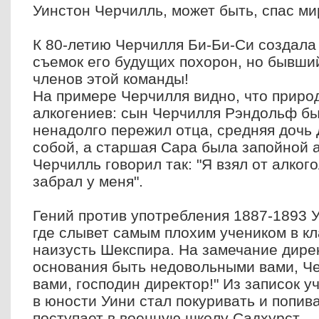
Уинстон Черчилль, может быть, спас мир
К 80-летию Черчилля Би-Би-Си создала
съемок его будущих похорон, но бывши
членов этой команды!
На примере Черчилля видно, что природ
алкогениев: сын Черчилля Рэндольф бы
ненадолго пережил отца, средняя дочь 
собой, а старшая Сара была запойной 
Черчилль говорил так: "Я взял от алког
забрал у меня".
Гений против употребления 1887-1893 У
где слывет самым плохим учеником в кл
наизусть Шекспира. На замечание дире
основания быть недовольными вами, Черч
вами, господин директор!" Из записок у
в юности Уини стал покуривать и попив
поступает в военную школу Садхурст.