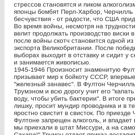
стрессов становятся и пиком алкоголиз
японцы бомбят Перл-Харбор, Черчилль 
бесчувствия - от радости, что США прид
Во время войны, несмотря на трудности
велит продолжать производство виски в
после войны скотч становится одной из
экспорта Великобритании. После побед
выборах выходит в отставку и сидит у с
и занимается живописью.
1945-1946 Произносит знаменитую Фулт
призывает мир к бойкоту СССР, впервы
"железный занавес". В Фултон Черчилль
Трумэном и всю дорогу учит его "капать
воду, чтобы убить бактерии". В итоге п
лишку, просит мундир проводника и в т
яростно свистит в свисток. По приезде 
Фултоне запрещен алкоголь, и впадает в
мы приехали в штат Миссури, а на само
Сахара!" Трумэн отдает приказ достав