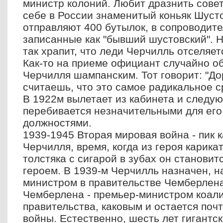
министр колоний. Любит дразнить совет
себе в России знаменитый коньяк Шуст
отправляют 400 бутылок, в сопроводит
записанные как "бывший шустовский". 
так храпит, что леди Черчилль отселяе
Как-то на приеме официант случайно о
Черчилля шампанским. Тот говорит: "До
считаешь, что это самое радикальное с
В 1922м вылетает из кабинета и следу
перебивается незначительными для его
должностями.
1939-1945 Вторая мировая война - пик 
Черчилля, время, когда из героя карика
толстяка с сигарой в зубах он станови
героем. В 1939-м Черчилль назначен, н
министром в правительстве Чемберлена
Чемберлена - премьер-министром коал
правительства, каковым и остается поч
войны. Естественно, шесть лет гигантс