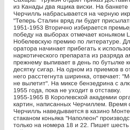
из Канады два ящика виски. На банкете
Черчилль набрасывается на черную икру
"Теперь Сталин вряд ли будет присылать
1951-1953 Вторично избирается премь
победу на выборах отмечает коньяком Lo
Нобелевскую премию по литературе. Д
оратора начинает прибегать к использ
наркотического препарата из разряда 
прежнему выпивает в день по бутылке к
десятку сигар. На одном из приемов в о
него расстегнута ширинка, отвечает: "М
не вылетит". На миксе бензедрина с ал
1955 года, пока не уходит в отставку.
1955-1965 В Королевской академии орг
картин, написанных Черчиллем. Время 
Черчилль наведывается в казино Монте-
стаканом коньяка "Наполеон" производс
только на номера 18 и 22. Пишет шесть