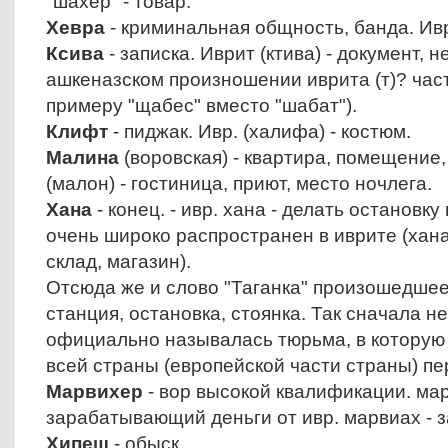
"шахер" - товар.
Хевра
- криминальная общность, банда. Ивр
Ксива
- записка. Иврит (ктива) - документ, 
ашкеназском произношении иврита (т)? часто
примеру "щабес" вместо "шабат").
Клифт
- пиджак. Ивр. (халифа) - костюм.
Малина
(воровская) - квартира, помещение,
(малон) - гостиница, приют, место ночлега.
Хана
- конец. - ивр. хана - делать остановку
очень широко распространен в иврите (ханая
склад, магазин).
Отсюда же и слово "Таганка" произошедшее 
станция, остановка, стоянка. Так сначала н
официально называлась тюрьма, в которую
всей страны (европейской части страны) пе
Марвихер
- вор высокой квалификации. мар
зарабатывающий деньги от ивр. марвиах - 
Хипеш
- обыск.