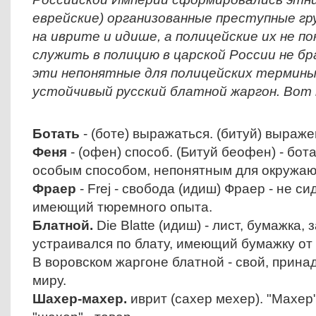
еврейские) организованные преступные гр
на иврите и идише, а полицейские их не по
служить в полицию в царской России не б
эти непонятные для полицейских термины
устойчивый русский блатной жаргон. Вот 
Ботать
- (боте) выражаться. (битуй) выраже
Феня
- (офен) способ. (Битуй беофен) - бот
особым способом, непонятным для окружа
Фраер
- Frej - свобода (идиш) Фраер - не с
имеющий тюремного опыта.
Блатной.
Die Blatte (идиш) - лист, бумажка, з
устраивался по блату, имеющий бумажку от 
В воровском жаргоне блатной - свой, прин
миру.
Шахер-махер.
иврит (сахер мехер). "Махер"