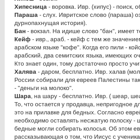
Хипесница
- воровка. Ивр. (хипус) - поиск, о
Параша
- слух. Ивритское слово (параша) 
дурнопахнущая история).
Бан
- вокзал. На идише слово "бан", имеет 
Кейф
- ивр., араб. - кейф с тем же значение
арабском языке "кофе". Когда его пили - ко
арабский, два семитских языка, имеющих о
Кто знает один, тому достаточно просто учит
Халява
- даром, бесплатно. Ивр. халав (мол
России собирали для евреев Палестины та
- "деньги на молоко".
Шара
, на шару - бесплатно. Ивр. ( шеар, ше
То, что остается у продавца, непригодное д
это на прилавке для бедных. Согласно евре
необходимо оставлять несжатую полоску - ш
бедные могли собирать колосья. Об этом ев
рассказывающая о том, что Иисус с ученик