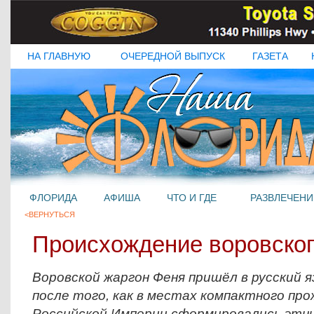
НА ГЛАВНУЮ
ОЧЕРЕДНОЙ ВЫПУСК
ГАЗЕТА
ФЛОРИДА
АФИША
ЧТО И ГДЕ
РАЗВЛЕЧЕНИ
<ВЕРНУТЬСЯ
Происхождение воровског
Воровской жаргон Феня пришёл в русский я
после того, как в местах компактного про
Российской Империи сформировались этнич