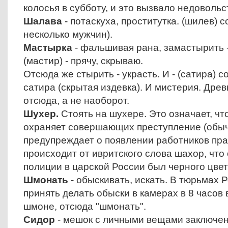
колосья в субботу, и это вызвало недоволь
Шалава
- потаскуха, проститутка. (шилев) 
несколько мужчин).
Мастырка
- фальшивая рана, замастырить -
(мастир) - прячу, скрываю.
Отсюда же стырить - украсть. И - (сатира) 
сатира (скрытая издевка). И мистерия. Дре
отсюда, а не наоборот.
Шухер.
Стоять на шухере. Это означает, ч
охраняет совершающих преступление (обыч
предупреждает о появлении работников пр
происходит от ивритского слова шахор, что
полиции в царской России был черного цвет
Шмонать
- обыскивать, искать. В тюрьмах
принять делать обыски в камерах в 8 часов
шмоне, отсюда "шмонать".
Сидор
- мешок с личными вещами заключен