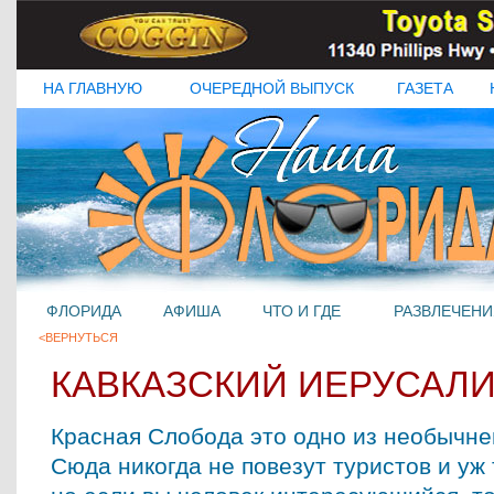
НА ГЛАВНУЮ
ОЧЕРЕДНОЙ ВЫПУСК
ГАЗЕТА
ФЛОРИДА
АФИША
ЧТО И ГДЕ
РАЗВЛЕЧЕНИ
<ВЕРНУТЬСЯ
КАВКАЗСКИЙ ИЕРУСАЛ
Красная Слобода это одно из необычне
Сюда никогда не повезут туристов и уж