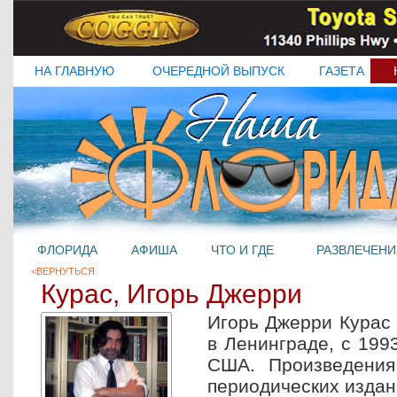
НА ГЛАВНУЮ
ОЧЕРЕДНОЙ ВЫПУСК
ГАЗЕТА
ФЛОРИДА
АФИША
ЧТО И ГДЕ
РАЗВЛЕЧЕНИ
<ВЕРНУТЬСЯ
Курас, Игорь Джерри
Игорь Джерри Курас 
в Ленинграде, с 199
США. Произведения
периодических издан