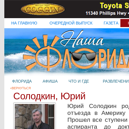
НА ГЛАВНУЮ
ОЧЕРЕДНОЙ ВЫПУСК
ГАЗЕТА
ФЛОРИДА
АФИША
ЧТО И ГДЕ
РАЗВЛЕЧЕНИ
<ВЕРНУТЬСЯ
Солодкин, Юрий
Юрий Солодкин ро
отъезда в Америку 
Прошел все ступени 
аспиранта до докт